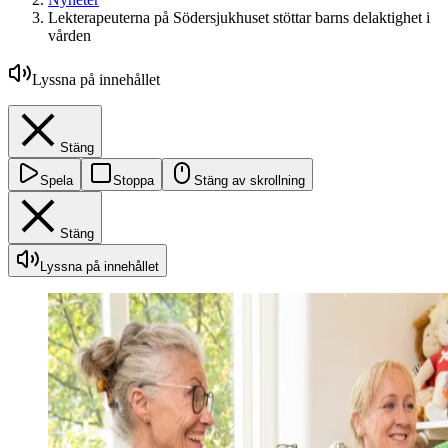
Lekterapeuterna på Södersjukhuset stöttar barns delaktighet i
vården
Lyssna på innehållet
Stäng
Spela
Stoppa
Stäng av skrollning
Stäng
Lyssna på innehållet