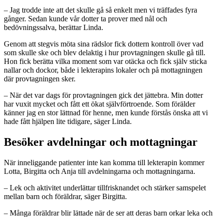
– Jag trodde inte att det skulle gå så enkelt men vi träffades fyra
gånger. Sedan kunde vår dotter ta prover med nål och
bedövningssalva, berättar Linda.
Genom att stegvis möta sina rädslor fick dottern kontroll över vad
som skulle ske och blev delaktig i hur provtagningen skulle gå till.
Hon fick berätta vilka moment som var otäcka och fick själv sticka
nallar och dockor, både i lekterapins lokaler och på mottagningen
där provtagningen sker.
– När det var dags för provtagningen gick det jättebra. Min dotter
har vuxit mycket och fått ett ökat självförtroende. Som förälder
känner jag en stor lättnad för henne, men kunde förstås önska att vi
hade fått hjälpen lite tidigare, säger Linda.
Besöker avdelningar och mottagningar
När inneliggande patienter inte kan komma till lekterapin kommer
Lotta, Birgitta och Anja till avdelningarna och mottagningarna.
– Lek och aktivitet underlättar tillfrisknandet och stärker samspelet
mellan barn och föräldrar, säger Birgitta.
– Många föräldrar blir lättade när de ser att deras barn orkar leka och