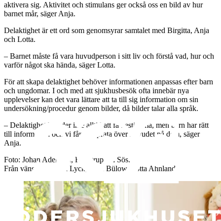
aktivera sig. Aktivitet och stimulans ger också oss en bild av hur
barnet mår, säger Anja.
Delaktighet är ett ord som genomsyrar samtalet med Birgitta, Anja
och Lotta.
– Barnet måste få vara huvudperson i sitt liv och förstå vad, hur och
varför något ska hända, säger Lotta.
För att skapa delaktighet behöver informationen anpassas efter barn
och ungdomar. I och med att sjukhusbesök ofta innebär nya
upplevelser kan det vara lättare att ta till sig information om sin
undersökning/procedur genom bilder, då bilder talar alla språk.
– Delaktighet betyder inte alltid att få bestämma, men barn har rätt
till information och vi får inte prata över huvudet på dem, säger
Anja.
Foto: Johan Adelgren, Fotogruppen Sös.
Från vänster Birgitta Lyck, Anja Bülow, Lotta Ahnland