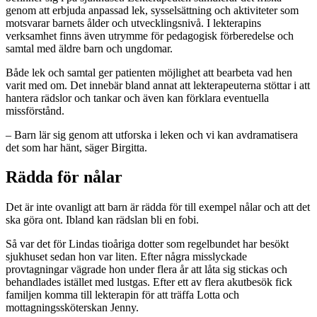
genom att erbjuda anpassad lek, sysselsättning och aktiviteter som
motsvarar barnets ålder och utvecklingsnivå. I lekterapins
verksamhet finns även utrymme för pedagogisk förberedelse och
samtal med äldre barn och ungdomar.
Både lek och samtal ger patienten möjlighet att bearbeta vad hen
varit med om. Det innebär bland annat att lekterapeuterna stöttar i att
hantera rädslor och tankar och även kan förklara eventuella
missförstånd.
– Barn lär sig genom att utforska i leken och vi kan avdramatisera
det som har hänt, säger Birgitta.
Rädda för nålar
Det är inte ovanligt att barn är rädda för till exempel nålar och att det
ska göra ont. Ibland kan rädslan bli en fobi.
Så var det för Lindas tioåriga dotter som regelbundet har besökt
sjukhuset sedan hon var liten. Efter några misslyckade
provtagningar vägrade hon under flera år att låta sig stickas och
behandlades istället med lustgas. Efter ett av flera akutbesök fick
familjen komma till lekterapin för att träffa Lotta och
mottagningssköterskan Jenny.