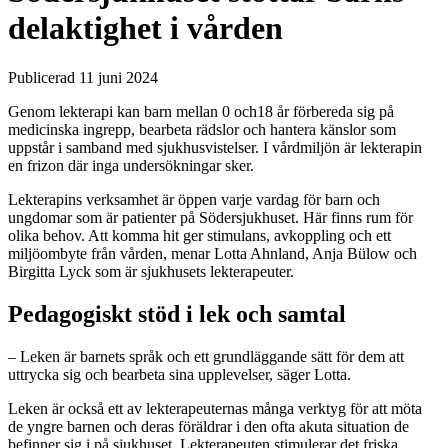
delaktighet i vården
Publicerad 11 juni 2024
Genom lekterapi kan barn mellan 0 och18 år förbereda sig på
medicinska ingrepp, bearbeta rädslor och hantera känslor som
uppstår i samband med sjukhusvistelser. I vårdmiljön är lekterapin
en frizon där inga undersökningar sker.
Lekterapins verksamhet är öppen varje vardag för barn och
ungdomar som är patienter på Södersjukhuset. Här finns rum för
olika behov. Att komma hit ger stimulans, avkoppling och ett
miljöombyte från vården, menar Lotta Ahnland, Anja Bülow och
Birgitta Lyck som är sjukhusets lekterapeuter.
Pedagogiskt stöd i lek och samtal
– Leken är barnets språk och ett grundläggande sätt för dem att
uttrycka sig och bearbeta sina upplevelser, säger Lotta.
Leken är också ett av lekterapeuternas många verktyg för att möta
de yngre barnen och deras föräldrar i den ofta akuta situation de
befinner sig i på sjukhuset. Lekterapeuten stimulerar det friska