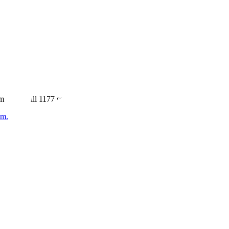
 länkas till 1177.se.
em.