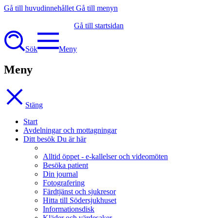
Gå till huvudinnehållet
Gå till menyn
Gå till startsidan
Sök
Meny
Meny
Stäng
Start
Avdelningar och mottagningar
Ditt besök
Du är här
Alltid öppet - e-kallelser och videomöten
Besöka patient
Din journal
Fotografering
Färdtjänst och sjukresor
Hitta till Södersjukhuset
Informationsdisk
Kläder och värdesaker