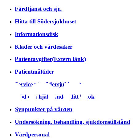
Färdtjänst och sjukresor
Hitta till Södersjukhuset
Informationsdisk
Kläder och värdesaker
Patientavgifter
(Extern länk)
Patientmåltider
Service på Södersjukhuset
Stöd och hjälp under ditt besök
Synpunkter på vården
Undersökning, behandling, sjukdomstillstånd
Vårdpersonal