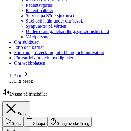
Patientavgifter
Patientmåltider
Service på Södersjukhuset
Stöd och hjälp under ditt besök
Synpunkter på vården
Undersökning, behandling, sjukdomstillstånd
Vårdpersonal
Om sjukhuset
Jobb och karriär
Forskning, utveckling, utbildning och innovation
För vårdgivare och myndigheter
Om webbplatsen
Start
Ditt besök
Lyssna på innehållet
Stäng
Spela
Stoppa
Stäng av skrollning