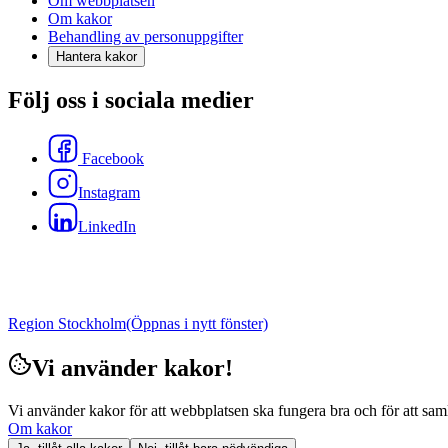
Om webbplatsen
Om kakor
Behandling av personuppgifter
Hantera kakor
Följ oss i sociala medier
Facebook
Instagram
LinkedIn
Region Stockholm
(Öppnas i nytt fönster)
Vi använder kakor!
Vi använder kakor för att webbplatsen ska fungera bra och för att samla i
Om kakor