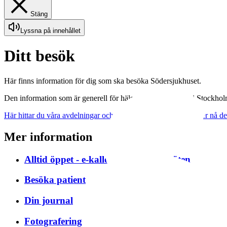
Stäng
Lyssna på innehållet
Ditt besök
Här finns information för dig som ska besöka Södersjukhuset.
Den information som är generell för hälso- och sjukvården i Stockholm
Här hittar du våra avdelningar och mottagningar om du behöver nå d
Mer information
Alltid öppet - e-kallelser och videomöten
Besöka patient
Din journal
Fotografering