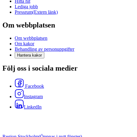
Hitta hit
Lediga jobb
Pressrum
(Extern länk)
Om webbplatsen
Om webbplatsen
Om kakor
Behandling av personuppgifter
Hantera kakor
Följ oss i sociala medier
Facebook
Instagram
LinkedIn
Region Stockholm
(Öppnas i nytt fönster)