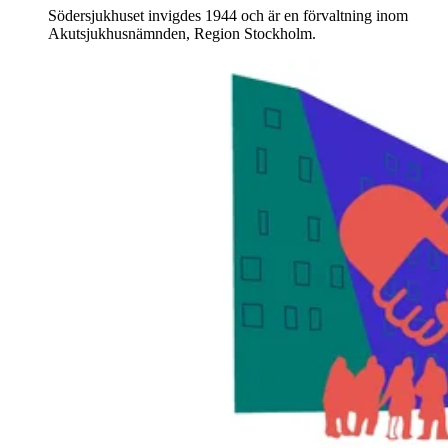
Söders­jukhuset invigdes 1944 och är en förvaltning inom
Akutsjukhus­nämnden, Region Stockholm.