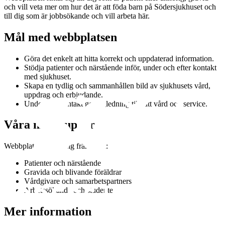
och vill veta mer om hur det är att föda barn på Södersjukhuset och
till dig som är jobbsökande och vill arbeta här.
Mål med webbplatsen
Göra det enkelt att hitta korrekt och uppdaterad information.
Stödja patienter och närstående inför, under och efter kontakt
med sjukhuset.
Skapa en tydlig och sammanhållen bild av sjukhusets vård,
uppdrag och erbjudande.
Underlätta kontakt ge vägledning till rätt vård och service.
Våra målgrupper
Webbplatsen riktar sig främst till:
Patienter och närstående
Gravida och blivande föräldrar
Vårdgivare och samarbetspartners
Arbetssökande och studenter
Mer information