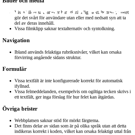
Bilder och media
Vissa bilder saknar eller har otillräckliga textalternativ, vilket
gör det svårt för användare utan eller med nedsatt syn att ta
del av deras innehåll.
Vissa filmklipp saknar textalternativ och syntolkning.
Navigation
Ibland används felaktiga rubriksnivåer, vilket kan orsaka
förvirring angående sidans struktur.
Formulär
Vissa textfält är inte konfigurerade korrekt för automatisk
ifyllnad.
Vissa felmeddelanden, exempelvis om ogiltiga tecken skrivs i
ett textfält, ger inga förslag för hur felet kan åtgärdas.
Övriga brister
Webbplatsen saknar stöd för mörkt färgtema.
Det finns delar av sidan som är på olika språk utan att detta
indikeras korrekt i koden, vilket kan orsaka felaktigt uttal från