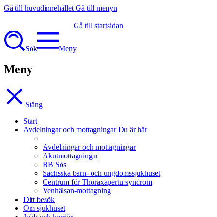
Gå till huvudinnehållet
Gå till menyn
Gå till startsidan
Sök
Meny
Meny
Stäng
Start
Avdelningar och mottagningar
Du är här
Avdelningar och mottagningar
Akutmottagningar
BB Sös
Sachsska barn- och ungdomssjukhuset
Centrum för Thoraxapertursyndrom
Venhälsan-mottagning
Ditt besök
Om sjukhuset
Jobb och karriär