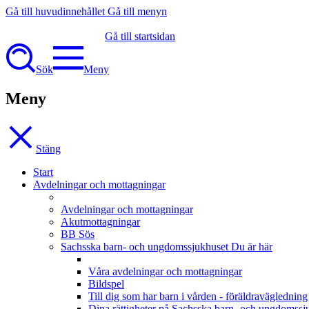
Gå till huvudinnehållet
Gå till menyn
Gå till startsidan
Sök
Meny
Meny
Stäng
Start
Avdelningar och mottagningar
Avdelningar och mottagningar
Akutmottagningar
BB Sös
Sachsska barn- och ungdomssjukhuset
Du är här
Våra avdelningar och mottagningar
Bildspel
Till dig som har barn i vården - föräldravägledning
Dina rättigheter på Sachsska barn- och ungdomssj