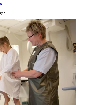
ga
gar.