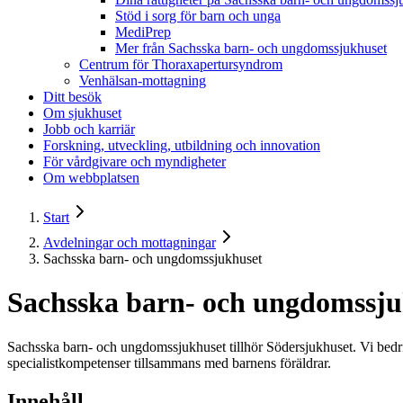
Stöd i sorg för barn och unga
MediPrep
Mer från Sachsska barn- och ungdomssjukhuset
Centrum för Thoraxapertursyndrom
Venhälsan-mottagning
Ditt besök
Om sjukhuset
Jobb och karriär
Forskning, utveckling, utbildning och innovation
För vårdgivare och myndigheter
Om webbplatsen
Start
Avdelningar och mottagningar
Sachsska barn- och ungdomssjukhuset
Sachsska barn- och ungdomssju
Sachsska barn- och ungdomssjukhuset tillhör Södersjukhuset. Vi bedri
specialistkompetenser tillsammans med barnens föräldrar.
Innehåll