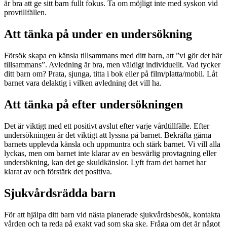
är bra att ge sitt barn fullt fokus. Ta om möjligt inte med syskon vid
provtillfällen.
Att tänka på under en undersökning
Försök skapa en känsla tillsammans med ditt barn, att ”vi gör det här
tillsammans”. Avledning är bra, men väldigt individuellt. Vad tycker
ditt barn om? Prata, sjunga, titta i bok eller på film/platta/mobil. Låt
barnet vara delaktig i vilken avledning det vill ha.
Att tänka på efter undersökningen
Det är viktigt med ett positivt avslut efter varje vårdtillfälle. Efter
undersökningen är det viktigt att lyssna på barnet. Bekräfta gärna
barnets upplevda känsla och uppmuntra och stärk barnet. Vi vill alla
lyckas, men om barnet inte klarar av en besvärlig provtagning eller
undersökning, kan det ge skuldkänslor. Lyft fram det barnet har
klarat av och förstärk det positiva.
Sjukvårdsrädda barn
För att hjälpa ditt barn vid nästa planerade sjukvårdsbesök, kontakta
vården och ta reda på exakt vad som ska ske. Fråga om det är något