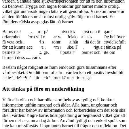
vården. Samtala med sjukvårdspersonalen för att få den information
du behöver. Trygga och lugna föräldrar gör barnet mindre orolig,
vilket gör undersökningen lättare att genomföra. Vi rekommenderar
att den förälder som är minst orolig själv följer med barnet. En
förälders rädsla avspeglas lätt på barnet.
Barns reaktioner beror på ålder, utvecklingsnivå och tidigare
erfarenheter. Barn vill och bör vara delaktiga i sin vård. De behöver
få veta och förstå vad som kommer att hända då det är betydelsefullt
för att kunna acceptera det som ska ske. Det är viktigt att tänka på
barnets integritet, t.ex. genom att prata med barnet och inte om
barnet i dess närvaro.
Bestäm något roligt att se fram emot och göra tillsammans efter
vårdbesöket. Om ditt barn ofta är i vården kan ett positivt avslut bli
en betydelsefull rutin och barnet känner sin trygg.
Att tänka på före en undersökning
Vi är alla olika och har olika stort behov av tydlig och konkret
information utifrån mognad och ålder. Alla barn, ungdomar och
föräldrar har behov av information och förberedelse om det som ska
ske i vården. Yngre barns tidsuppfattning är begränsad vilket gör att
förberedelse samma dag är bra. Använd tydligt och enkelt språk som
inte kan missförstås. Uppmuntra barnet till frågor och reflektion. Det