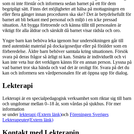
som ni inte förstår och informera sedan barnet på ett för dem
begripligt sätt. Finns det möjligheter att hälsa på mottagningen en
eller flera gånger innan proceduren ska ske? Det är betydelsefullt för
barnet att bli bekant med personal och miljö i en icke pressad
situation. Att bygga förtroende och känna tillit till personalen är
viktigt för alla åldrar och särskilt då barnet visar rädsla och oro.
Yngre barn kan behöva leka igenom hur undersökningen går till
med autentiskt material på docka/gosedjur eller på förälder som en
förberedelse. Äldre barn behöver samtala kring situationen. Försök
svara på deras frågor så ärligt ni kan. Smärta är individuellt och vi
kan inte veta hur det verkligen känns för en annan person. Lyssna på
vad barnet tror ska hända och vad det är oroligt för. Svara på det du
kan och informera sen vårdpersonalen för att öppna upp för dialog.
Lekterapi
Lekterapi är en specialpedagogisk verksamhet som riktar sig till barn
och ungdomar mellan 0–18 år, som vårdas på sjukhus. För mer
information
se under
lekterapi
(Extern länk)
och
Föreningen Sveriges
Lekterapeuter
(Extern länk)
Kontakt med Lekterapin