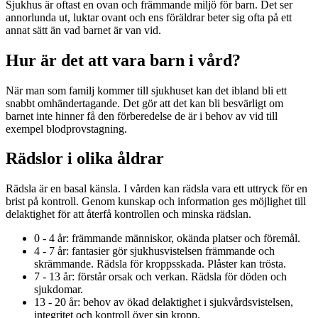
Sjukhus är oftast en ovan och främmande miljö för barn. Det ser
annorlunda ut, luktar ovant och ens föräldrar beter sig ofta på ett
annat sätt än vad barnet är van vid.
Hur är det att vara barn i vård?
När man som familj kommer till sjukhuset kan det ibland bli ett
snabbt omhändertagande. Det gör att det kan bli besvärligt om
barnet inte hinner få den förberedelse de är i behov av vid till
exempel blodprovstagning.
Rädslor i olika åldrar
Rädsla är en basal känsla. I vården kan rädsla vara ett uttryck för en
brist på kontroll. Genom kunskap och information ges möjlighet till
delaktighet för att återfå kontrollen och minska rädslan.
0 - 4 år: främmande människor, okända platser och föremål.
4 - 7 år: fantasier gör sjukhusvistelsen främmande och
skrämmande. Rädsla för kroppsskada. Plåster kan trösta.
7 - 13 år: förstår orsak och verkan. Rädsla för döden och
sjukdomar.
13 - 20 år: behov av ökad delaktighet i sjukvårdsvistelsen,
integritet och kontroll över sin kropp.