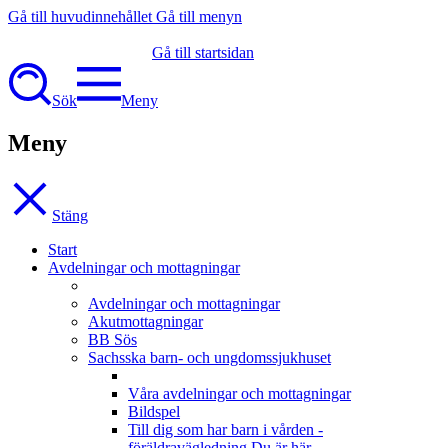
Gå till huvudinnehållet
Gå till menyn
Gå till startsidan
Sök
Meny
Meny
Stäng
Start
Avdelningar och mottagningar
Avdelningar och mottagningar
Akutmottagningar
BB Sös
Sachsska barn- och ungdomssjukhuset
Våra avdelningar och mottagningar
Bildspel
Till dig som har barn i vården -
föräldravägledning
Du är här