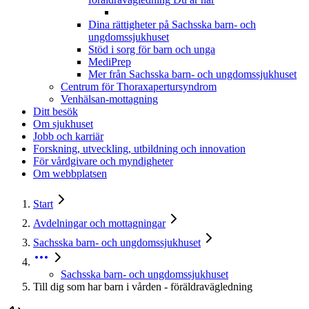
Dina rättigheter på Sachsska barn- och
ungdomssjukhuset
Stöd i sorg för barn och unga
MediPrep
Mer från Sachsska barn- och ungdomssjukhuset
Centrum för Thoraxapertursyndrom
Venhälsan-mottagning
Ditt besök
Om sjukhuset
Jobb och karriär
Forskning, utveckling, utbildning och innovation
För vårdgivare och myndigheter
Om webbplatsen
Start
Avdelningar och mottagningar
Sachsska barn- och ungdomssjukhuset
Sachsska barn- och ungdomssjukhuset
Till dig som har barn i vården - föräldravägledning