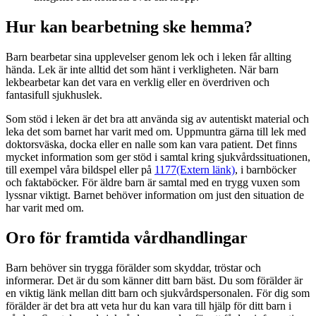
Hur kan bearbetning ske hemma?
Barn bearbetar sina upplevelser genom lek och i leken får allting
hända. Lek är inte alltid det som hänt i verkligheten. När barn
lekbearbetar kan det vara en verklig eller en överdriven och
fantasifull sjukhuslek.
Som stöd i leken är det bra att använda sig av autentiskt material och
leka det som barnet har varit med om. Uppmuntra gärna till lek med
doktorsväska, docka eller en nalle som kan vara patient. Det finns
mycket information som ger stöd i samtal kring sjukvårdssituationen,
till exempel våra bildspel eller på
1177
(Extern länk)
, i barnböcker
och faktaböcker. För äldre barn är samtal med en trygg vuxen som
lyssnar viktigt. Barnet behöver information om just den situation de
har varit med om.
Oro för framtida vårdhandlingar
Barn behöver sin trygga förälder som skyddar, tröstar och
informerar. Det är du som känner ditt barn bäst. Du som förälder är
en viktig länk mellan ditt barn och sjukvårdspersonalen. För dig som
förälder är det bra att veta hur du kan vara till hjälp för ditt barn i