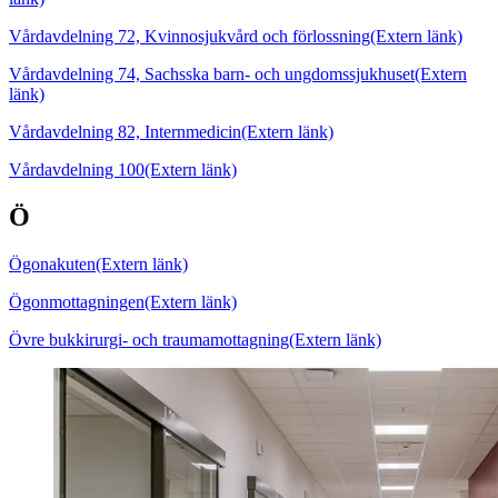
Vårdavdelning 72, Kvinnosjukvård och förlossning
(Extern länk)
Vårdavdelning 74, Sachsska barn- och ungdomssjukhuset
(Extern
länk)
Vårdavdelning 82, Internmedicin
(Extern länk)
Vårdavdelning 100
(Extern länk)
Ö
Ögonakuten
(Extern länk)
Ögonmottagningen
(Extern länk)
Övre bukkirurgi- och traumamottagning
(Extern länk)