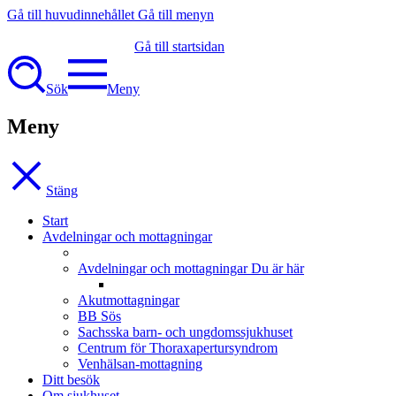
Gå till huvudinnehållet
Gå till menyn
Gå till startsidan
Sök
Meny
Meny
Stäng
Start
Avdelningar och mottagningar
Avdelningar och mottagningar
Du är här
Akutmottagningar
BB Sös
Sachsska barn- och ungdomssjukhuset
Centrum för Thoraxapertursyndrom
Venhälsan-mottagning
Ditt besök
Om sjukhuset