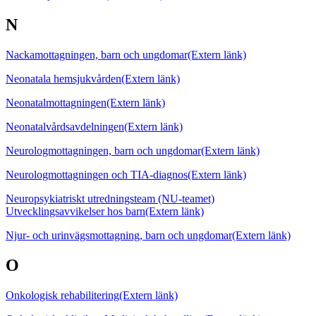
N
Nackamottagningen, barn och ungdomar
(Extern länk)
Neonatala hemsjukvården
(Extern länk)
Neonatalmottagningen
(Extern länk)
Neonatalvårdsavdelningen
(Extern länk)
Neurologmottagningen, barn och ungdomar
(Extern länk)
Neurologmottagningen och TIA-diagnos
(Extern länk)
Neuropsykiatriskt utredningsteam (NU-teamet)
Utvecklingsavvikelser hos barn
(Extern länk)
Njur- och urinvägsmottagning, barn och ungdomar
(Extern länk)
O
Onkologisk rehabilitering
(Extern länk)