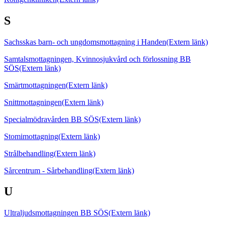
S
Sachsskas barn- och ungdomsmottagning i Handen
(Extern länk)
Samtalsmottagningen, Kvinnosjukvård och förlossning BB
SÖS
(Extern länk)
Smärtmottagningen
(Extern länk)
Snittmottagningen
(Extern länk)
Specialmödravården BB SÖS
(Extern länk)
Stomimottagning
(Extern länk)
Strålbehandling
(Extern länk)
Sårcentrum - Sårbehandling
(Extern länk)
U
Ultraljudsmottagningen BB SÖS
(Extern länk)