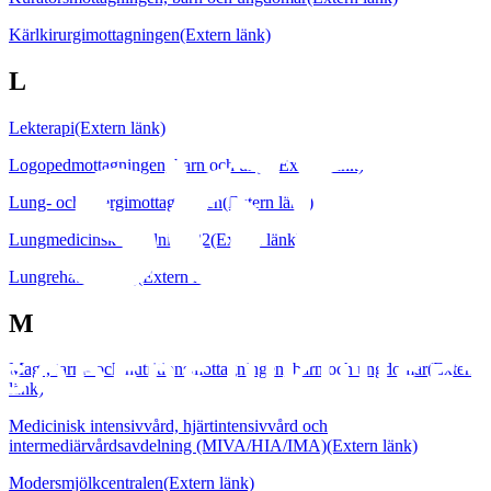
Kärlkirurgimottagningen
(Extern länk)
L
Lekterapi
(Extern länk)
Logopedmottagningen, barn och unga
(Extern länk)
Lung- och allergimottagningen
(Extern länk)
Lungmedicinsk avdelning 82
(Extern länk)
Lungrehabilitering
(Extern länk)
M
Mag-, tarm- och nutritionsmottagningen, barn och ungdomar
(Extern
länk)
Medicinisk intensivvård, hjärtintensivvård och
intermediärvårdsavdelning (MIVA/HIA/IMA)
(Extern länk)
Modersmjölkcentralen
(Extern länk)