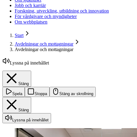
Jobb och karriär
Forskning, utveckling, utbildning och innovation
För vårdgivare och myndigheter
Om webbplatsen
Start
Avdelningar och mottagningar
Avdelningar och mottagningar
Lyssna på innehållet
Stäng
Spela
Stoppa
Stäng av skrollning
Stäng
Lyssna på innehållet