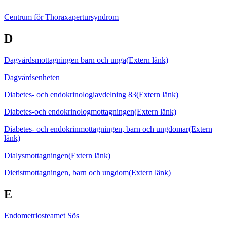
Centrum för Thoraxapertursyndrom
D
Dagvårdsmottagningen barn och unga
(Extern länk)
Dagvårdsenheten
Diabetes- och endokrinologiavdelning 83
(Extern länk)
Diabetes-och endokrinologmottagningen
(Extern länk)
Diabetes- och endokrinmottagningen, barn och ungdomar
(Extern
länk)
Dialysmottagningen
(Extern länk)
Dietistmottagningen, barn och ungdom
(Extern länk)
E
Endometriosteamet Sös