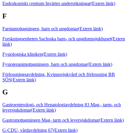
Endoskopiskt centrum Invärtes undersökningar
(Extern länk)
F
Farstamottagningen, barn och ungdomar
(Extern länk)
Forskningsenheten Sachsska barn- och ungdomssjukhuset
(Extern
länk)
Fysiologiska kliniken
(Extern länk)
Fysioterapimottagningen, barn och ungdomar
(Extern länk)
Förlossningsavdelning, Kvinnosjukvård och förlossning BB
SÖS
(Extern länk)
G
Gastroenterologi- och Hepatologiavdelning 83 Mag-, tarm- och
leversjukdomar
(Extern länk)
Gastromottagningen Mag- tarm och leversjukdomar
(Extern länk)
G-CDU, vårdavdelning 67
(Extern länk)