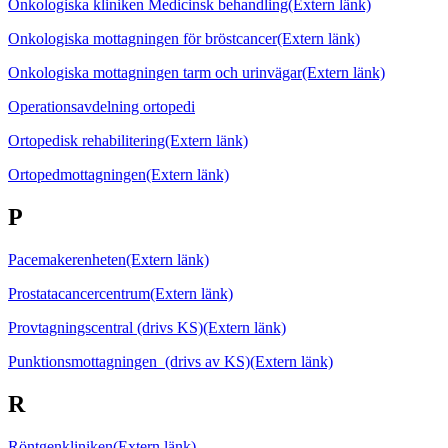
Onkologiska kliniken Medicinsk behandling
(Extern länk)
Onkologiska mottagningen för bröstcancer
(Extern länk)
Onkologiska mottagningen tarm och urinvägar
(Extern länk)
Operationsavdelning ortopedi
Ortopedisk rehabilitering
(Extern länk)
Ortopedmottagningen
(Extern länk)
P
Pacemakerenheten
(Extern länk)
Prostatacancercentrum
(Extern länk)
Provtagningscentral (drivs KS)
(Extern länk)
Punktionsmottagningen (drivs av KS)
(Extern länk)
R
Röntgenkliniken
(Extern länk)