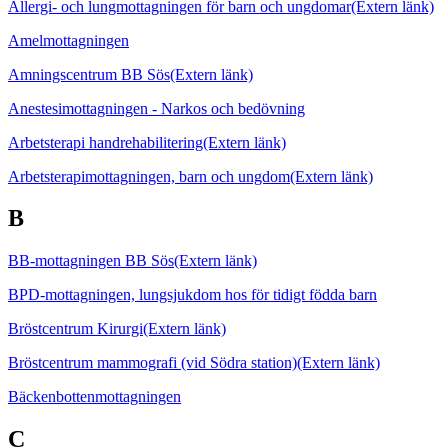
Allergi- och lungmottagningen för barn och ungdomar
(Extern länk)
Amelmottagningen
Amningscentrum BB Sös
(Extern länk)
Anestesimottagningen - Narkos och bedövning
Arbetsterapi handrehabilitering
(Extern länk)
Arbetsterapimottagningen, barn och ungdom
(Extern länk)
B
BB-mottagningen BB Sös
(Extern länk)
BPD-mottagningen, lungsjukdom hos för tidigt födda barn
Bröstcentrum Kirurgi
(Extern länk)
Bröstcentrum mammografi (vid Södra station)
(Extern länk)
Bäckenbottenmottagningen
C