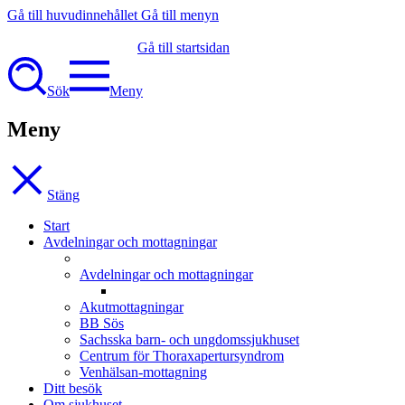
Gå till huvudinnehållet
Gå till menyn
Gå till startsidan
Sök
Meny
Meny
Stäng
Start
Avdelningar och mottagningar
Avdelningar och mottagningar
Akutmottagningar
BB Sös
Sachsska barn- och ungdomssjukhuset
Centrum för Thoraxapertursyndrom
Venhälsan-mottagning
Ditt besök
Om sjukhuset