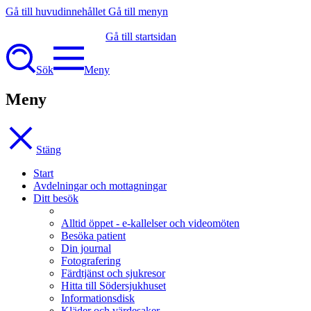
Gå till huvudinnehållet
Gå till menyn
Gå till startsidan
Sök
Meny
Meny
Stäng
Start
Avdelningar och mottagningar
Ditt besök
Alltid öppet - e-kallelser och videomöten
Besöka patient
Din journal
Fotografering
Färdtjänst och sjukresor
Hitta till Södersjukhuset
Informationsdisk
Kläder och värdesaker