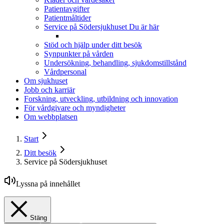
Patientavgifter
Patientmåltider
Service på Södersjukhuset
Du är här
Stöd och hjälp under ditt besök
Synpunkter på vården
Undersökning, behandling, sjukdomstillstånd
Vårdpersonal
Om sjukhuset
Jobb och karriär
Forskning, utveckling, utbildning och innovation
För vårdgivare och myndigheter
Om webbplatsen
Start
Ditt besök
Service på Södersjukhuset
Lyssna på innehållet
Stäng