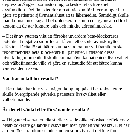
depression/ångest, sömnstörning, orkeslöshet och sexuell
dysfunktion. Det finns teorier om att rädslan för biverkningar har
gjort att patienter självmant slutat att ta läkemedlet. Samtidigt skulle
man kunna tänka sig att beta-blockerare kan ha en gynnsam effekt
genom att de ger lugnare puls och mindre adrenalinpåslag.
– Det är av yttersta vikt att försöka utvärdera beta-blockerares
potentiellt negativa sidor för att få en helhetsbild av risk-nytto-
effekten. Detta för att bättre kunna värdera hur vi i framtiden ska
rekommendera beta-blockerare till patienter. Eftersom dessa
biverkningar potentiellt skulle kunna påverka patienters livskvalitet
och välbefinnande ville vi göra en substudie för att bättre kunna
värdera den risken.
Vad har ni fått för resultat?
– Resultatet har inte visat någon koppling på att beta-blockerare
skulle övergripande påverka patienters livskvalitet eller
välbefinnande.
Är det ett väntat eller förvånande resultat?
– Tidigare observationella studier visade olika oönskade effekter av
betablockerare gällande livskvalitet men fynden var osäkra. Det här
är den första randomiserade studien som visar att det inte finns