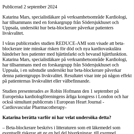
Publicerad 2 september 2024
Katarina Mars, specialistläkare på verksamhetsområde Kardiologi,
har tillsammans med en forskargrupp från Södersjukhuset och
Uppsala, undersökt hur beta-blockerare påverkar patienters
livskvalitet.
I våras publicerades studien REDUCE-AMI som visade att beta-
blockerare inte minskar risken för död och nya kardiovaskulära
händelser hos patienter med hjärtinfarkt och bevarad hjärtfunktion.
Katarina Mars, specialistläkare på verksamhetsområde Kardiologi,
har tillsammans med en forskargrupp från Södersjukhuset och
Uppsala, i en substudie undersökt hur beta-blockerare påverkar
denna patientgrupps livskvalitet. Resultatet visar inte på någon effekt
på patienternas livskvalitet eller välbefinnande.
Studien presenterades av Robin Hofmann den 1 september på
Europeiska kardiologföreningens årliga kongress i London och har
också simultant publicerats i European Heart Journal -
Cardiovascular Pharmacotherapy-
Katarina berätta varför ni har velat undersöka detta?
– Beta-blockerare beskrivs i litteraturen som ett läkemedel som
eventuellt riskerar att ge en hel del biverkningar, till exempel