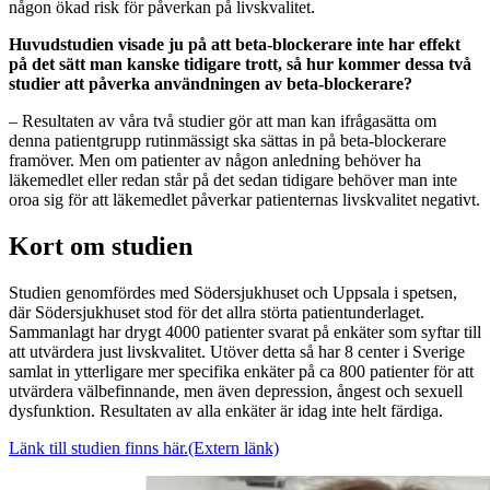
någon ökad risk för påverkan på livskvalitet.
Huvudstudien visade ju på att beta-blockerare inte har effekt
på det sätt man kanske tidigare trott, så hur kommer dessa två
studier att påverka användningen av beta-blockerare?
– Resultaten av våra två studier gör att man kan ifrågasätta om
denna patientgrupp rutinmässigt ska sättas in på beta-blockerare
framöver. Men om patienter av någon anledning behöver ha
läkemedlet eller redan står på det sedan tidigare behöver man inte
oroa sig för att läkemedlet påverkar patienternas livskvalitet negativt.
Kort om studien
Studien genomfördes med Södersjukhuset och Uppsala i spetsen,
där Södersjukhuset stod för det allra störta patientunderlaget.
Sammanlagt har drygt 4000 patienter svarat på enkäter som syftar till
att utvärdera just livskvalitet. Utöver detta så har 8 center i Sverige
samlat in ytterligare mer specifika enkäter på ca 800 patienter för att
utvärdera välbefinnande, men även depression, ångest och sexuell
dysfunktion. Resultaten av alla enkäter är idag inte helt färdiga.
Länk till studien finns här.
(Extern länk)