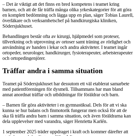
– Det är viktigt att det finns en bred kompetens i teamet kring
barnen, och att de får träffa många olika yrkeskategorier för att göra
en komplett bedömning och lägga upp en plan, säger Tobias Laurell,
överläkare och verksamhetschef på handkirurgiska kliniken,
Södersjukhuset.
Behandlingen består ofta av kirurgi, hjälpmedel som proteser,
tillverkning och utprovning av ortoser samt träning av rörlighet och
användning av handen i lekar och andra aktiviteter. I teamet ingår
ortopeder, neurologer, handkirurger, fysioterapeuter, arbetsterapeuter
och ortopedingenjörer.
Träffar andra i samma situation
Teamet på Södersjukhuset har dessutom ett väl etablerat samarbete
med patientföreningen för dysmeli. Tillsammans har man bland
annat anordnat träffar och utbildningar för föräldrar och barn.
– Barnen får göra aktiviteter i en gymnastiksal. Dels för att vi ska
kunna se hur balans och finmotorik fungerar men också för att de
ska få träffa andra barn i samma situation, och även föräldrarna kan
dela upplevelser med varandra, säger Henrietta Karlén.
1 september 2025 träder uppdraget i kraft och kommer därefter att