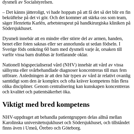
dysmeli av Socialstyrelsen.
– Det känns jätteroligt, vi hade hoppats på att få det så det blir en fin
bekräftelse på det vi gör. Och det kommer att stärka oss som team,
säger Henrietta Karlén, arbetsterapeut på handkirurgiska kliniken på
Södersjukhuset.
Dysmeli innebär att en mindre eller större del av armen, handen,
benet eller foten saknas eller ser annorlunda ut sedan födseln. I
Sverige föds omkring 60 barn med dysmeli varje år, orsaken till
varför vissa barn drabbas är fortfarande oklar.
Nationell högspecialiserad vård (NHV) innebär att vård av vissa
sällsynta eller svårbehandlade diagnoser koncentreras till max fem
utförare. Anledningen är att den här typen av vård är relativt ovanlig
samtidigt som den är komplex och ofta kräver kompetens från flera
olika discipliner. Genom centralisering kan kunskapen koncentreras
och kvalitet och patientsäkerhet öka.
Viktigt med bred kompetens
NHV-uppdraget att behandla patientgruppen delas alltså mellan
Karolinska universitetssjukhuset och Södersjukhuset, och tillståndet
finns även i Umeå, Örebro och Göteborg.