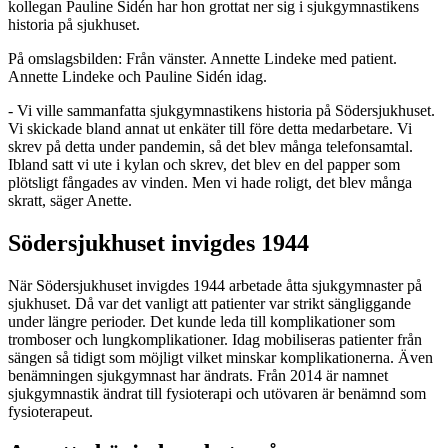
kollegan Pauline Sidén har hon grottat ner sig i sjukgymnastikens
historia på sjukhuset.
På omslagsbilden: Från vänster. Annette Lindeke med patient.
Annette Lindeke och Pauline Sidén idag.
- Vi ville sammanfatta sjukgymnastikens historia på Södersjukhuset.
Vi skickade bland annat ut enkäter till före detta medarbetare. Vi
skrev på detta under pandemin, så det blev många telefonsamtal.
Ibland satt vi ute i kylan och skrev, det blev en del papper som
plötsligt fångades av vinden. Men vi hade roligt, det blev många
skratt, säger Anette.
Södersjukhuset invigdes 1944
När Södersjukhuset invigdes 1944 arbetade åtta sjukgymnaster på
sjukhuset. Då var det vanligt att patienter var strikt sängliggande
under längre perioder. Det kunde leda till komplikationer som
tromboser och lungkomplikationer. Idag mobiliseras patienter från
sängen så tidigt som möjligt vilket minskar komplikationerna. Även
benämningen sjukgymnast har ändrats. Från 2014 är namnet
sjukgymnastik ändrat till fysioterapi och utövaren är benämnd som
fysioterapeut.