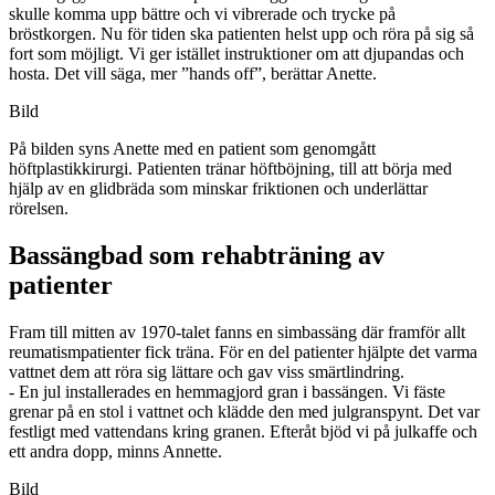
skulle komma upp bättre och vi vibrerade och trycke på
bröstkorgen. Nu för tiden ska patienten helst upp och röra på sig så
fort som möjligt. Vi ger istället instruktioner om att djupandas och
hosta. Det vill säga, mer ”hands off”, berättar Anette.
Bild
På bilden syns Anette med en patient som genomgått
höftplastikkirurgi. Patienten tränar höftböjning, till att börja med
hjälp av en glidbräda som minskar friktionen och underlättar
rörelsen.
Bassängbad som rehabträning av
patienter
Fram till mitten av 1970-talet fanns en simbassäng där framför allt
reumatismpatienter fick träna. För en del patienter hjälpte det varma
vattnet dem att röra sig lättare och gav viss smärtlindring.
- En jul installerades en hemmagjord gran i bassängen. Vi fäste
grenar på en stol i vattnet och klädde den med julgranspynt. Det var
festligt med vattendans kring granen. Efteråt bjöd vi på julkaffe och
ett andra dopp, minns Annette.
Bild