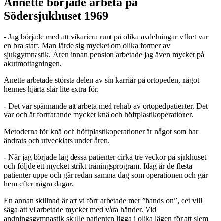
Annette började arbeta på
Södersjukhuset 1969
- Jag började med att vikariera runt på olika avdelningar vilket var
en bra start. Man lärde sig mycket om olika former av
sjukgymnastik. Åren innan pension arbetade jag även mycket på
akutmottagningen.
Anette arbetade största delen av sin karriär på ortopeden, något
hennes hjärta slår lite extra för.
- Det var spännande att arbeta med rehab av ortopedpatienter. Det
var och är fortfarande mycket knä och höftplastikoperationer.
Metoderna för knä och höftplastikoperationer är något som har
ändrats och utvecklats under åren.
- När jag började låg dessa patienter cirka tre veckor på sjukhuset
och följde ett mycket strikt träningsprogram. Idag är de flesta
patienter uppe och går redan samma dag som operationen och går
hem efter några dagar.
En annan skillnad är att vi förr arbetade mer ”hands on”, det vill
säga att vi arbetade mycket med våra händer. Vid
andningsgymnastik skulle patienten ligga i olika lägen för att slem