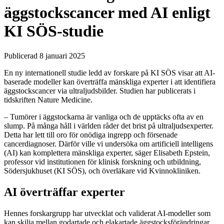
äggstockscancer med AI enligt
KI SÖS-studie
Publicerad 8 januari 2025
En ny internationell studie ledd av forskare på KI SÖS visar att AI-
baserade modeller kan överträffa mänskliga experter i att identifiera
äggstockscancer via ultraljudsbilder. Studien har publicerats i
tidskriften Nature Medicine.
– Tumörer i äggstockarna är vanliga och de upptäcks ofta av en
slump. På många håll i världen råder det brist på ultraljudsexperter.
Detta har lett till oro för onödiga ingrepp och försenade
cancerdiagnoser. Därför ville vi undersöka om artificiell intelligens
(AI) kan komplettera mänskliga experter, säger Elisabeth Epstein,
professor vid institutionen för klinisk forskning och utbildning,
Södersjukhuset (KI SÖS), och överläkare vid Kvinnokliniken.
AI överträffar experter
Hennes forskargrupp har utvecklat och validerat AI-modeller som
kan skilja mellan godartade och elakartade äggstocksförändringar.