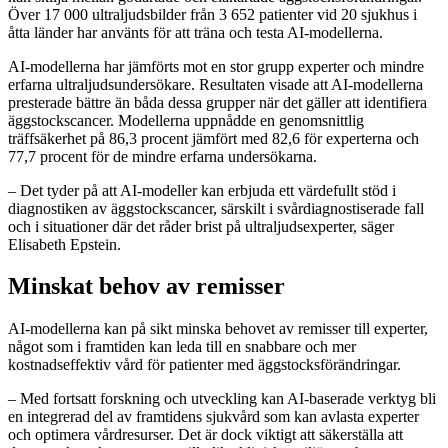
Över 17 000 ultraljudsbilder från 3 652 patienter vid 20 sjukhus i
åtta länder har använts för att träna och testa AI-modellerna.
AI-modellerna har jämförts mot en stor grupp experter och mindre
erfarna ultraljudsundersökare. Resultaten visade att AI-modellerna
presterade bättre än båda dessa grupper när det gäller att identifiera
äggstockscancer. Modellerna uppnådde en genomsnittlig
träffsäkerhet på 86,3 procent jämfört med 82,6 för experterna och
77,7 procent för de mindre erfarna undersökarna.
– Det tyder på att AI-modeller kan erbjuda ett värdefullt stöd i
diagnostiken av äggstockscancer, särskilt i svårdiagnostiserade fall
och i situationer där det råder brist på ultraljudsexperter, säger
Elisabeth Epstein.
Minskat behov av remisser
AI-modellerna kan på sikt minska behovet av remisser till experter,
något som i framtiden kan leda till en snabbare och mer
kostnadseffektiv vård för patienter med äggstocksförändringar.
– Med fortsatt forskning och utveckling kan AI-baserade verktyg bli
en integrerad del av framtidens sjukvård som kan avlasta experter
och optimera vårdresurser. Det är dock viktigt att säkerställa att