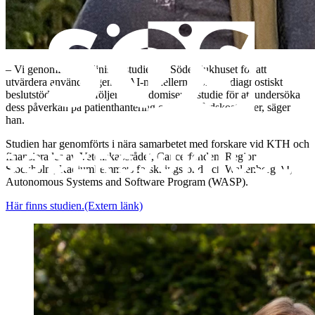
– Vi genomför nu kliniska studier på Södersjukhuset för att
utvärdera användningen av AI-modellerna som ett diagnostiskt
beslutstöd. Därefter följer en randomiserad studie för att undersöka
dess påverkan på patienthantering och sjukvårdskostnader, säger
han.
Studien har genomförts i nära samarbetet med forskare vid KTH och
finansierades av Vetenskapsrådet, Cancerfonden, Region
Stockholm, Radiumhemmets forskningsfond och Wallenberg AI,
Autonomous Systems and Software Program (WASP).
Här finns studien.
(Extern länk)