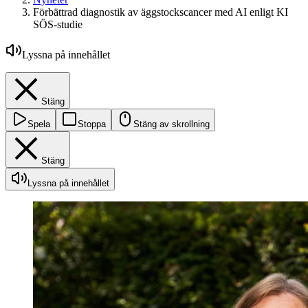
Förbättrad diagnostik av äggstockscancer med AI enligt KI
SÖS-studie
Lyssna på innehållet
Stäng
Spela
Stoppa
Stäng av skrollning
Stäng
Lyssna på innehållet