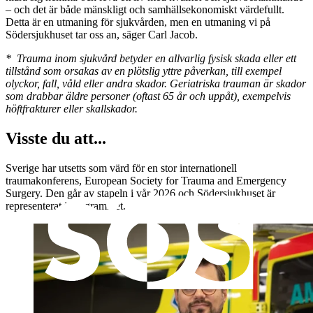
– och det är både mänskligt och samhällsekonomiskt värdefullt.
Detta är en utmaning för sjukvården, men en utmaning vi på
Södersjukhuset tar oss an, säger Carl Jacob.
* Trauma inom sjukvård betyder en allvarlig fysisk skada eller ett
tillstånd som orsakas av en plötslig yttre påverkan, till exempel
olyckor, fall, våld eller andra skador. Geriatriska trauman är skador
som drabbar äldre personer (oftast 65 år och uppåt), exempelvis
höftfrakturer eller skallskador.
Visste du att...
Sverige har utsetts som värd för en stor internationell
traumakonferens, European Society for Trauma and Emergency
Surgery. Den går av stapeln i vår 2026 och Södersjukhuset är
representerat i programmet.