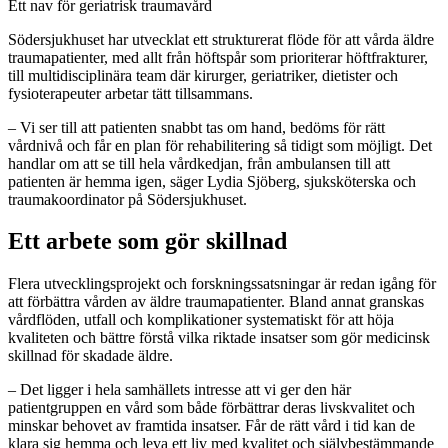
Ett nav för geriatrisk traumavård
Södersjukhuset har utvecklat ett strukturerat flöde för att vårda äldre
traumapatienter, med allt från höftspår som prioriterar höftfrakturer,
till multidisciplinära team där kirurger, geriatriker, dietister och
fysioterapeuter arbetar tätt tillsammans.
– Vi ser till att patienten snabbt tas om hand, bedöms för rätt
vårdnivå och får en plan för rehabilitering så tidigt som möjligt. Det
handlar om att se till hela vårdkedjan, från ambulansen till att
patienten är hemma igen, säger Lydia Sjöberg, sjuksköterska och
traumakoordinator på Södersjukhuset.
Ett arbete som gör skillnad
Flera utvecklingsprojekt och forskningssatsningar är redan igång för
att förbättra vården av äldre traumapatienter. Bland annat granskas
vårdflöden, utfall och komplikationer systematiskt för att höja
kvaliteten och bättre förstå vilka riktade insatser som gör medicinsk
skillnad för skadade äldre.
– Det ligger i hela samhällets intresse att vi ger den här
patientgruppen en vård som både förbättrar deras livskvalitet och
minskar behovet av framtida insatser. Får de rätt vård i tid kan de
klara sig hemma och leva ett liv med kvalitet och självbestämmande