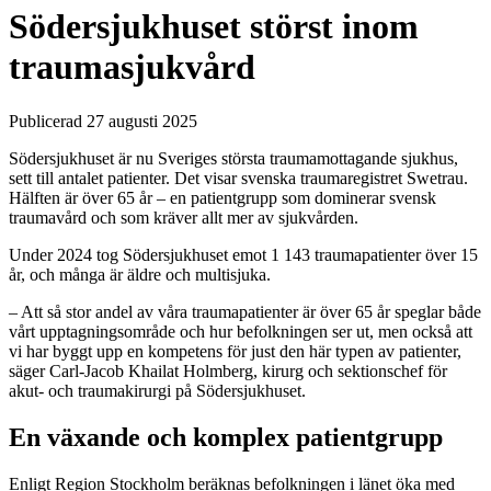
Södersjukhuset störst inom
traumasjukvård
Publicerad 27 augusti 2025
Södersjukhuset är nu Sveriges största traumamottagande sjukhus,
sett till antalet patienter. Det visar svenska traumaregistret Swetrau.
Hälften är över 65 år – en patientgrupp som dominerar svensk
traumavård och som kräver allt mer av sjukvården.
Under 2024 tog Södersjukhuset emot 1 143 traumapatienter över 15
år, och många är äldre och multisjuka.
– Att så stor andel av våra traumapatienter är över 65 år speglar både
vårt upptagningsområde och hur befolkningen ser ut, men också att
vi har byggt upp en kompetens för just den här typen av patienter,
säger Carl-Jacob Khailat Holmberg, kirurg och sektionschef för
akut- och traumakirurgi på Södersjukhuset.
En växande och komplex patientgrupp
Enligt Region Stockholm beräknas befolkningen i länet öka med