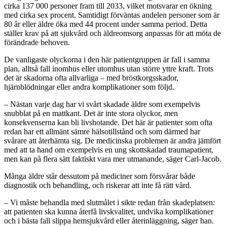
cirka 137 000 personer fram till 2033, vilket motsvarar en ökning
med cirka sex procent. Samtidigt förväntas andelen personer som är
80 år eller äldre öka med 44 procent under samma period. Detta
ställer krav på att sjukvård och äldreomsorg anpassas för att möta de
förändrade behoven.
De vanligaste olyckorna i den här patientgruppen är fall i samma
plan, alltså fall inomhus eller utomhus utan större yttre kraft. Trots
det är skadorna ofta allvarliga – med bröstkorgsskador,
hjärnblödningar eller andra komplikationer som följd.
– Nästan varje dag har vi svårt skadade äldre som exempelvis
snubblat på en mattkant. Det är inte stora olyckor, men
konsekvenserna kan bli livshotande. Det här är patienter som ofta
redan har ett allmänt sämre hälsotillstånd och som därmed har
svårare att återhämta sig. De medicinska problemen är andra jämfört
med att ta hand om exempelvis en ung skottskadad traumapatient,
men kan på flera sätt faktiskt vara mer utmanande, säger Carl-Jacob.
Många äldre står dessutom på mediciner som försvårar både
diagnostik och behandling, och riskerar att inte få rätt vård.
– Vi måste behandla med slutmålet i sikte redan från skadeplatsen:
att patienten ska kunna återfå livskvalitet, undvika komplikationer
och i bästa fall slippa hemsjukvård eller återinläggning, säger han.