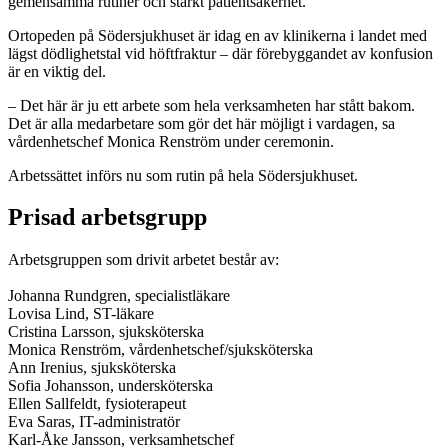
gemensamma rutiner och stärkt patientsäkerhet.
Ortopeden på Södersjukhuset är idag en av klinikerna i landet med
lägst dödlighetstal vid höftfraktur – där förebyggandet av konfusion
är en viktig del.
– Det här är ju ett arbete som hela verksamheten har stått bakom.
Det är alla medarbetare som gör det här möjligt i vardagen, sa
vårdenhetschef Monica Renström under ceremonin.
Arbetssättet införs nu som rutin på hela Södersjukhuset.
Prisad arbetsgrupp
Arbetsgruppen som drivit arbetet består av:
Johanna Rundgren, specialistläkare
Lovisa Lind, ST-läkare
Cristina Larsson, sjuksköterska
Monica Renström, vårdenhetschef/sjuksköterska
Ann Irenius, sjuksköterska
Sofia Johansson, undersköterska
Ellen Sallfeldt, fysioterapeut
Eva Saras, IT-administratör
Karl-Åke Jansson, verksamhetschef