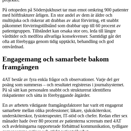
På ortopeden på Södersjukhuset tar man emot omkring 900 patienter
med höftfrakturer årligen. En stor andel av dem är äldre och
multisjuka och riskerar att drabbas av akut förvirring, ett snabbt
påkommet förvirringstillstånd som drabbar upp till 60 procent av
patientgruppen. Tillståndet kan orsaka stor oro, leda till längre
vårdtider och medföra allvarliga konsekvenser. Samtidigt går det
ofta att förebygga genom tidig upptäckt, behandling och god
omvårdnad.
Engagemang och samarbete bakom
framgången
4AT består av fyra enkla frågor och observationer. Varje del ger
poäng som summeras – och resultatet registreras i journalsystemet.
På så sätt kan personalen snabbt och strukturerat identifiera
riskpatienter och sätta in förebyggande åtgärder.
En av arbetets viktigaste framgångsfaktorer har varit ett engagerat
samarbete mellan olika professioner; läkare, sjuksköterskor,
undersköterskor, fysioterapeuter, IT-stöd och chefer. Redan efter sex
månader hade över 80 procent av patienterna screenats med 4AT
och avdelningarna rapporterade förbättrad kommunikation, tydligare