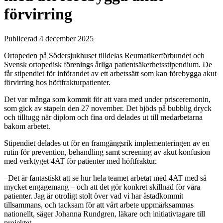
förvirring
Publicerad 4 december 2025
Ortopeden på Södersjukhuset tilldelas Reumatikerförbundet och
Svensk ortopedisk förenings årliga patientsäkerhetsstipendium. De
får stipendiet för införandet av ett arbetssätt som kan förebygga akut
förvirring hos höftfrakturpatienter.
Det var många som kommit för att vara med under prisceremonin,
som gick av stapeln den 27 november. Det bjöds på bubblig dryck
och tilltugg när diplom och fina ord delades ut till medarbetarna
bakom arbetet.
Stipendiet delades ut för en framgångsrik implementeringen av en
rutin för prevention, behandling samt screening av akut konfusion
med verktyget 4AT för patienter med höftfraktur.
–Det är fantastiskt att se hur hela teamet arbetat med 4AT med så
mycket engagemang – och att det gör konkret skillnad för våra
patienter. Jag är otroligt stolt över vad vi har åstadkommit
tillsammans, och tacksam för att vårt arbete uppmärksammas
nationellt, säger Johanna Rundgren, läkare och initiativtagare till
projektet.