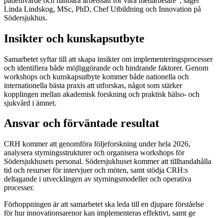
patientvärde och hållbara arbetssätt för våra medarbetare”, säger
Linda Lindskog, MSc, PhD, Chef Utbildning och Innovation på
Södersjukhus.
Insikter och kunskapsutbyte
Samarbetet syftar till att skapa insikter om implementeringsprocesser
och identifiera både möjliggörande och hindrande faktorer. Genom
workshops och kunskapsutbyte kommer både nationella och
internationella bästa praxis att utforskas, något som stärker
kopplingen mellan akademisk forskning och praktisk hälso- och
sjukvård i ämnet.
Ansvar och förväntade resultat
CRH kommer att genomföra följeforskning under hela 2026,
analysera styrningsstrukturer och organisera workshops för
Södersjukhusets personal. Södersjukhuset kommer att tillhandahålla
tid och resurser för intervjuer och möten, samt stödja CRH:s
deltagande i utvecklingen av styrningsmodeller och operativa
processer.
Förhoppningen är att samarbetet ska leda till en djupare förståelse
för hur innovationsarenor kan implementeras effektivt, samt ge