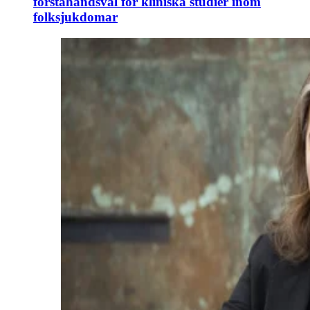
förstahandsval för kliniska studier inom
folksjukdomar