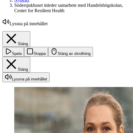
Södersjukhuset inleder samarbete med Handelshögskolan,
Center for Resilient Health
Lyssna på innehållet
Stäng
Spela
Stoppa
Stäng av skrollning
Stäng
Lyssna på innehållet