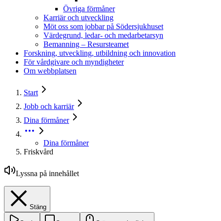
Övriga förmåner
Karriär och utveckling
Möt oss som jobbar på Södersjukhuset
Värdegrund, ledar- och medarbetarsyn
Bemanning – Resursteamet
Forskning, utveckling, utbildning och innovation
För vårdgivare och myndigheter
Om webbplatsen
Start
Jobb och karriär
Dina förmåner
Dina förmåner
Friskvård
Lyssna på innehållet
Stäng