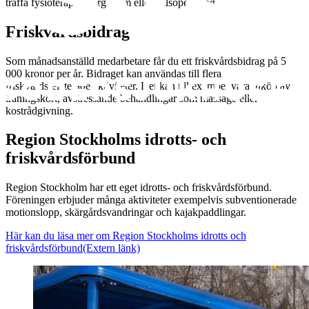
träffa fysioterapeut, ergonom eller hälsopedagog.
Friskvårdsbidrag
Som månadsanställd medarbetare får du ett friskvårdsbidrag på 5
000 kronor per år. Bidraget kan användas till flera
friskvårdsrelaterade aktiviteter. Det kan till exempel vara inköp av
träningskort, avstressande behandlingar som massage eller
kostrådgivning.
Region Stockholms idrotts- och
friskvårdsförbund
Region Stockholm har ett eget idrotts- och friskvårdsförbund.
Föreningen erbjuder många aktiviteter exempelvis subventionerade
motionslopp, skärgårdsvandringar och kajakpaddlingar.
Här kan du läsa mer om Region Stockholms idrotts och
friskvårdsförbund
(Extern länk)