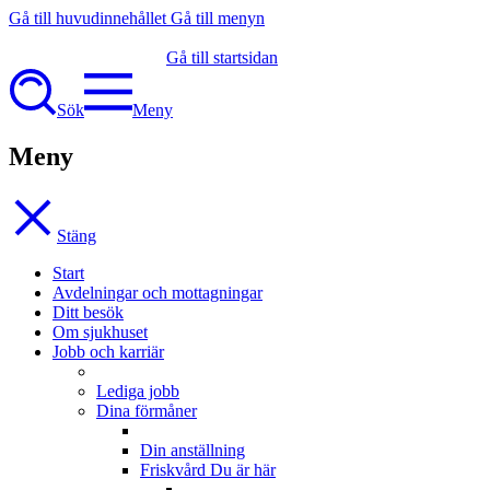
Gå till huvudinnehållet
Gå till menyn
Gå till startsidan
Sök
Meny
Meny
Stäng
Start
Avdelningar och mottagningar
Ditt besök
Om sjukhuset
Jobb och karriär
Lediga jobb
Dina förmåner
Din anställning
Friskvård
Du är här