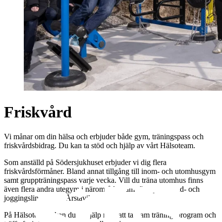
Friskvård
Vi månar om din hälsa och erbjuder både gym, träningspass och
friskvårdsbidrag. Du kan ta stöd och hjälp av vårt Hälsoteam.
Som anställd på Södersjukhuset erbjuder vi dig flera
friskvårdsförmåner. Bland annat tillgång till inom- och utomhusgym
samt gruppträningspass varje vecka. Vill du träna utomhus finns
även flera andra utegym i närområdet samt fina promenad- och
joggingslingor runt Årstaviken.
På Hälsoteamet kan du få hjälp med att ta fram träningsprogram och