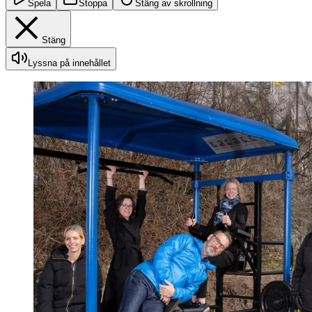
Spela
Stoppa
Stäng av skrollning
Stäng
Lyssna på innehållet