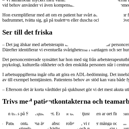
vid behov använder vi även kompensatoriska åtgärder såsom hjälpmed
Hon exemplifierar med att om en patient har svårt att röra sig så tittar f
badrummet, tvätta sig, gå på toaletten eller duscha och om hen behöver
Ser till det friska
– Det jag älskar med arbetsterapin är att vi verkligen arbetar personcentr
Därefter identifierar vi eventuella svårigheterna i vardagen och ser hur
Det personcentrerade synsättet har hon med sig från arbetsterapeututbild
psykologi, kulturella olikheter och den enskilda personen står i centru
I arbetsuppgifterna ingår ofta att göra en ADL-bedömning. Det innebä
av till exempel hemtjänsten. Patientens behov av stöd kan vara både 
– Eftersom det är korta vårdtider på sjukhuset gör vi det mest akuta ut
Trivs med patientkontakterna och teamar
Hon trivs på Södersjukhuset. En stor del av tjusningen är det fina tea
– Patientkontakterna är det absolut roligaste, vi möter många och väld
är det prestigelöst, jag har härliga kollegor och man känner sig välk