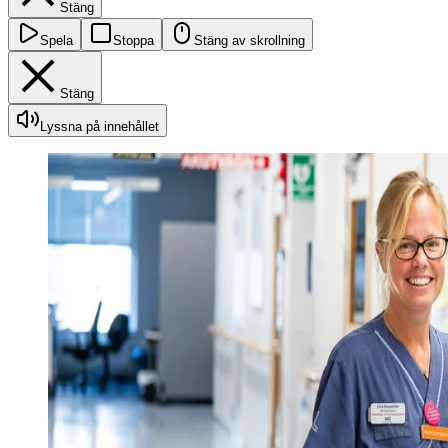
Stäng
Spela
Stoppa
Stäng av skrollning
Stäng
Lyssna på innehållet