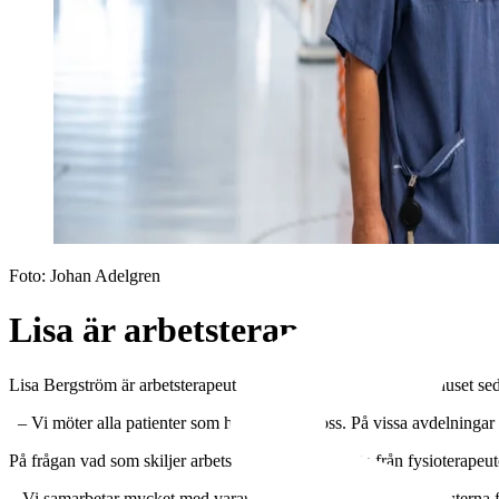
Foto:
Johan Adelgren
Lisa är arbetsterapeut
Lisa Bergström är arbetsterapeut och har jobbat på Södersjukhuset se
– Vi möter alla patienter som har behov av oss. På vissa avdelningar
På frågan vad som skiljer arbetsterapeuternas arbete från fysioterapeu
– Vi samarbetar mycket med varandra, men medan fysioterapeuterna fokus