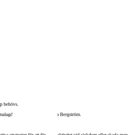
ap behövs.
malagda på lördagar, säger Lisa Bergström.
iva strategier för att förenkla aktivitet vid sjukdom eller skada men