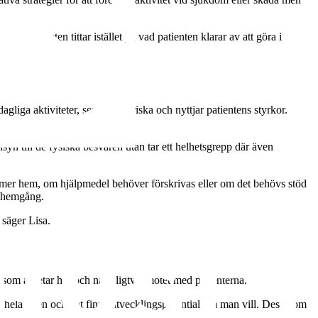
betsterapeuten tittar istället på vad patienten klarar av att göra i
liga aktiviteter, ser till det friska och nyttjar patientens styrkor.
nsyn till de fysiska besvären utan tar ett helhetsgrepp där även
mmer hem, om hjälpmedel behöver förskrivas eller om det behövs stöd
r hemgång.
 säger Lisa.
a som arbetar här och naturligtvis mötet med patienterna.
as hela tiden och det finns utvecklingspotential om man vill. Dessutom