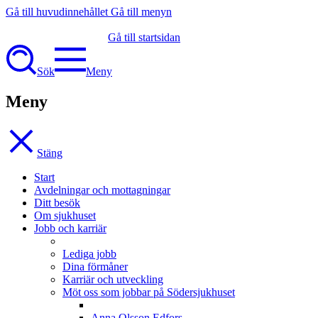
Gå till huvudinnehållet
Gå till menyn
Gå till startsidan
Sök
Meny
Meny
Stäng
Start
Avdelningar och mottagningar
Ditt besök
Om sjukhuset
Jobb och karriär
Lediga jobb
Dina förmåner
Karriär och utveckling
Möt oss som jobbar på Södersjukhuset
Anna Olsson Edfors