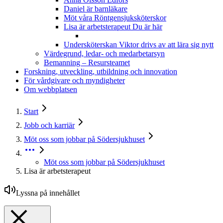
Daniel är barnläkare
Möt våra Röntgensjuksköterskor
Lisa är arbetsterapeut
Du är här
Undersköterskan Viktor drivs av att lära sig nytt
Värdegrund, ledar- och medarbetarsyn
Bemanning – Resursteamet
Forskning, utveckling, utbildning och innovation
För vårdgivare och myndigheter
Om webbplatsen
Start
Jobb och karriär
Möt oss som jobbar på Södersjukhuset
Möt oss som jobbar på Södersjukhuset
Lisa är arbetsterapeut
Lyssna på innehållet