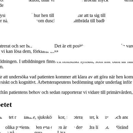
el.
ysioterapeuten på hur hen till exempel klarar att ta sig till badrummet. Ar
 något hjälpmedel som duschpall eller sittbräda till badkaret.
erat och ser hela personen. Det är ett positivt arbete. Vi utgår från vardag
 vi kan lösa dem, förklarar Lisa.
ningen. I utbildningen finns ett holistiskt synsätt, som inte bara tar hä
m.
r att undersöka vad patienten kommer att klara av att göra när hen ko
fysiskt och kognitivt. Arbetsterapeutens bedömning utgör underlag infö
ifrån patientens behov och sedan rapporterar vi vidare till primärvården,
betet
marbetet med läkare, sjuksköterskor, fysioterapeuter, kuratorer och andr
igt olika patienter. Den ena dagen är inte den andra lik. Jobbet förändr
ommen på Södersjukhuset. säger Lisa.