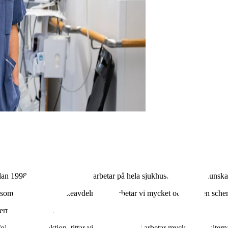
dan 1998. Arbetsterapeuterna arbetar på hela sjukhuset där deras kunsk
 som till exempel strokeavdelningen arbetar vi mycket och är även sche
ternas svarar hon.
erar på funktion, tittar vi på aktivitet. Vi arbetar mycket med alternat