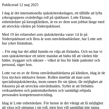
Publicerad 12 maj 2025
I dag är det internationella sjuksköterskedagen, ett tillfälle att lyfta
yrkesgruppens ovärderliga roll på sjukhuset. Lotte Ekman,
enhetsledare på kirurgkliniken, är en av dem som jobbat länge med
att utveckla vården på Södersjukhuset.
Med 19 års erfarenhet som sjuksköterska varav 14 år på
Södersjukhuset och flera år som omvårdnadsledare, har Lotte sett
hur yrket förändrats.
– För mig har det alltid funnits en vilja att förändra. Och nu har vi
som sjuksköterskor ett större mandat att bidra till att vården blir
bättre, tryggare och säkrare – vilket är bra för både patienter och
personal, säger hon.
Lotte var en av de första omvårdnadsledarna på kliniken, idag är de
fyra stycken inklusive henne. Rollen innebär att man som
specialistsjuksköterska, inom ramen för sin tjänst, får möjlighet att
fokusera på att utveckla omvårdnaden. Syftet är att förbättra
verksamheten och patientsäkerheten och samtidigt erbjuda
personalen kompetensutveckling.
Idag är Lotte enhetsledare. För henne är det viktigt att få möjlighet
att växa och utmanas i sin roll, men hon vill samtidigt inte tappa