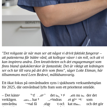
"Det roligaste är när man ser att något vi drivit faktiskt fungerar –
att patienterna får bättre vård, att kollegor växer i sin roll, och att vi
kan inspirera andra. Den kreativiteten och det engagemanget som
finns bland sjuksköterskor är fantastiskt. Det är viktigt att ledningen
ser och tar till vara på det driv som finns", säger Lotte Ekman, här
tillsammans med Leen Bedewi, måltidsansvarig.
Ett ökat fokus på omvårdnaden syns i sjukhusets verksamhetsplan
för 2025, där omvårdnad lyfts fram som ett prioriterat område.
– Det känns segerrikt! Visst har det tagit tid, men nu händer det
verkligen. Kulturen har börjat förändras vilket gör att vi som
omvårdnadspersonal får en högre röst och ökat mandat, och det gör