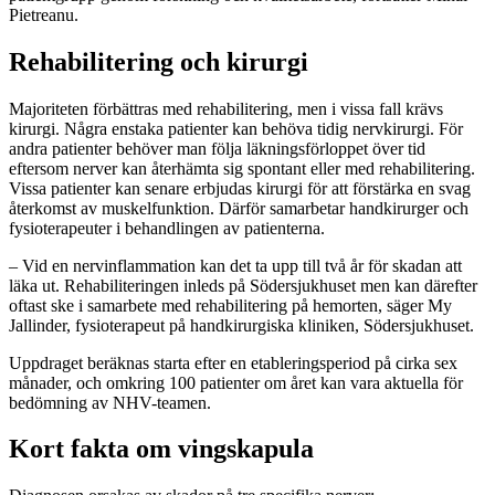
Pietreanu.
Rehabilitering och kirurgi
Majoriteten förbättras med rehabilitering, men i vissa fall krävs
kirurgi. Några enstaka patienter kan behöva tidig nervkirurgi. För
andra patienter behöver man följa läkningsförloppet över tid
eftersom nerver kan återhämta sig spontant eller med rehabilitering.
Vissa patienter kan senare erbjudas kirurgi för att förstärka en svag
återkomst av muskelfunktion. Därför samarbetar handkirurger och
fysioterapeuter i behandlingen av patienterna.
– Vid en nervinflammation kan det ta upp till två år för skadan att
läka ut. Rehabiliteringen inleds på Södersjukhuset men kan därefter
oftast ske i samarbete med rehabilitering på hemorten, säger My
Jallinder, fysioterapeut på handkirurgiska kliniken, Södersjukhuset.
Uppdraget beräknas starta efter en etableringsperiod på cirka sex
månader, och omkring 100 patienter om året kan vara aktuella för
bedömning av NHV-teamen.
Kort fakta om vingskapula