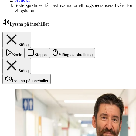
Södersjukhuset får bedriva nationell högspecialiserad vård för
vingskapula
Lyssna på innehållet
Stäng
Spela
Stoppa
Stäng av skrollning
Stäng
Lyssna på innehållet