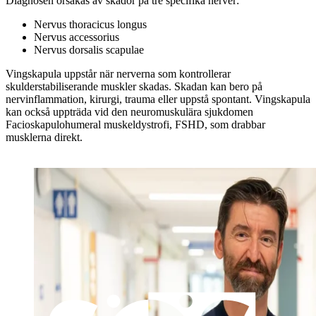
Diagnosen orsakas av skador på tre specifika nerver:
Nervus thoracicus longus
Nervus accessorius
Nervus dorsalis scapulae
Vingskapula uppstår när nerverna som kontrollerar
skulderstabiliserande muskler skadas. Skadan kan bero på
nervinflammation, kirurgi, trauma eller uppstå spontant. Vingskapula
kan också uppträda vid den neuromuskulära sjukdomen
Facioskapulohumeral muskeldystrofi, FSHD, som drabbar
musklerna direkt.