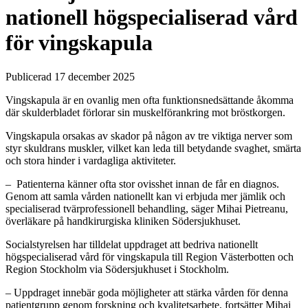
nationell högspecialiserad vård
för vingskapula
Publicerad 17 december 2025
Vingskapula är en ovanlig men ofta funktionsnedsättande åkomma
där skulderbladet förlorar sin muskelförankring mot bröstkorgen.
Vingskapula orsakas av skador på någon av tre viktiga nerver som
styr skuldrans muskler, vilket kan leda till betydande svaghet, smärta
och stora hinder i vardagliga aktiviteter.
– Patienterna känner ofta stor ovisshet innan de får en diagnos.
Genom att samla vården nationellt kan vi erbjuda mer jämlik och
specialiserad tvärprofessionell behandling, säger Mihai Pietreanu,
överläkare på handkirurgiska kliniken Södersjukhuset.
Socialstyrelsen har tilldelat uppdraget att bedriva nationellt
högspecialiserad vård för vingskapula till Region Västerbotten och
Region Stockholm via Södersjukhuset i Stockholm.
– Uppdraget innebär goda möjligheter att stärka vården för denna
patientgrupp genom forskning och kvalitetsarbete, fortsätter Mihai