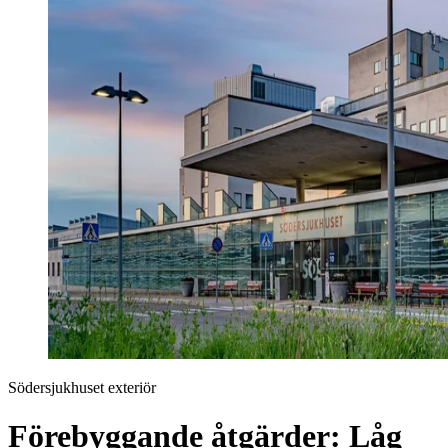
Södersjukhuset exteriör
Förebyggande åtgärder: Låg