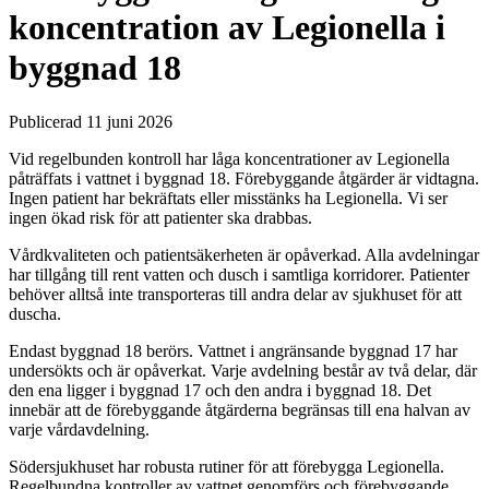
koncentration av Legionella i
byggnad 18
Publicerad 11 juni 2026
Vid regelbunden kontroll har låga koncentrationer av Legionella
påträffats i vattnet i byggnad 18. Förebyggande åtgärder är vidtagna.
Ingen patient har bekräftats eller misstänks ha Legionella. Vi ser
ingen ökad risk för att patienter ska drabbas.
Vårdkvaliteten och patientsäkerheten är opåverkad. Alla avdelningar
har tillgång till rent vatten och dusch i samtliga korridorer. Patienter
behöver alltså inte transporteras till andra delar av sjukhuset för att
duscha.
Endast byggnad 18 berörs. Vattnet i angränsande byggnad 17 har
undersökts och är opåverkat. Varje avdelning består av två delar, där
den ena ligger i byggnad 17 och den andra i byggnad 18. Det
innebär att de förebyggande åtgärderna begränsas till ena halvan av
varje vårdavdelning.
Södersjukhuset har robusta rutiner för att förebygga Legionella.
Regelbundna kontroller av vattnet genomförs och förebyggande