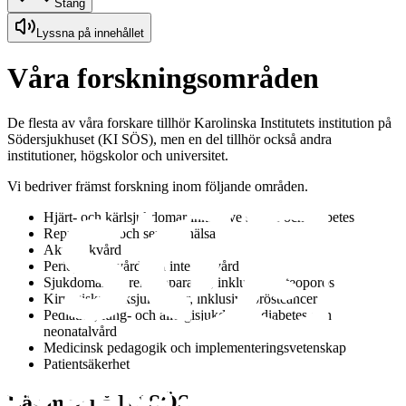
Stäng
Lyssna på innehållet
Våra forskningsområden
De flesta av våra forskare tillhör Karolinska Institutets institution på
Södersjukhuset (KI SÖS), men en del tillhör också andra
institutioner, högskolor och universitet.
Vi bedriver främst forskning inom följande områden.
Hjärt- och kärlsjukdomar inklusive stroke och diabetes
Reproduktiv och sexuell hälsa
Akutsjukvård
Perioperativ vård och intensivvård
Sjukdomar i rörelseapparaten, inklusive osteoporos
Kirurgiska folksjukdomar, inklusive bröstcancer
Pediatrik, lung- och allergisjukdomar, diabetes och
neonatalvård
Medicinsk pedagogik och implementeringsvetenskap
Patientsäkerhet
Läs mer på KI SÖS