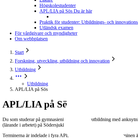
Högskolestudenter
APL/LIA på Sös
Du är här
Praktik för studenter: Utbildnings- och innovations
Utländsk examen
För vårdgivare och myndigheter
Om webbplatsen
Start
Forskning, utveckling, utbildning och innovation
Utbildning
Utbildning
APL/LIA på Sös
APL/LIA på Sös
Du som studerar på gymnasienivå eller vuxenutbildning med anknytning t
(lärande i arbetet) på Södersjukhuset.
Terminerna är indelade i fyra APL/LIA-perioder. Under vårterminen ä