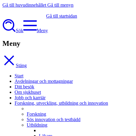
Gå till huvudinnehållet
Gå till menyn
Gå till startsidan
Sök
Meny
Meny
Stäng
Start
Avdelningar och mottagningar
Ditt besök
Om sjukhuset
Jobb och karriär
Forskning, utveckling, utbildning och innovation
Forskning
Sös innovation och testbädd
Utbildning
Läkare