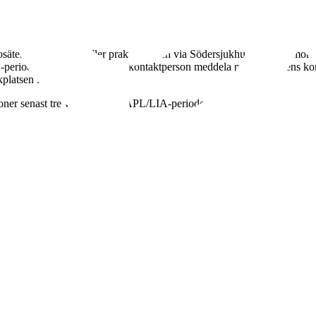
rosäte. Lärosätet beställer praktikplatsen via Södersjukhusets elevsamor
perioden börjar ska skolans kontaktperson meddela praktikplatsens kont
platsen i god tid.
rsoner senast tre veckor innan APL/LIA-perioden börjar.