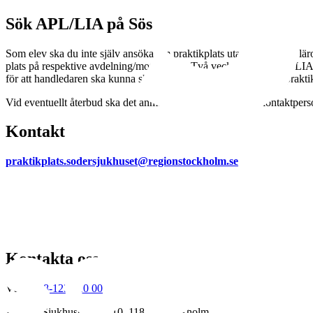
Sök APL/LIA på Sös
Som elev ska du inte själv ansöka om praktikplats utan det gör ditt lä
plats på respektive avdelning/mottagning. Två veckor innan APL/LIA-
för att handledaren ska kunna skicka information till eleven om praktik
Vid eventuellt återbud ska det anmälas till praktikplatsens kontaktpe
Kontakt
praktikplats.sodersjukhuset@regionstockholm.se
Kontakta oss
Växel:
08-123 610 00
Adress: Sjukhusbacken 10, 118 83 Stockholm