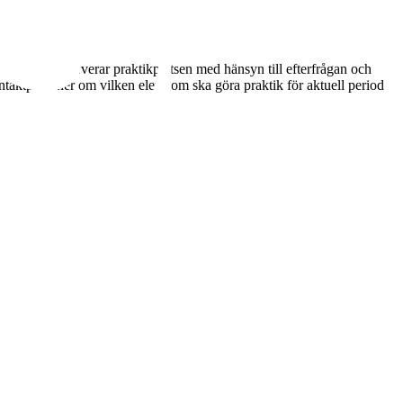
dnare som reserverar praktikplatsen med hänsyn till efterfrågan och
aktpersoner om vilken elev som ska göra praktik för aktuell period