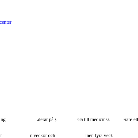
center
ill vård eller studerar på yrkeshögskola till medicinsk sekreterare ell
r perioderna fem veckor och under höstterminen fyra veckor.