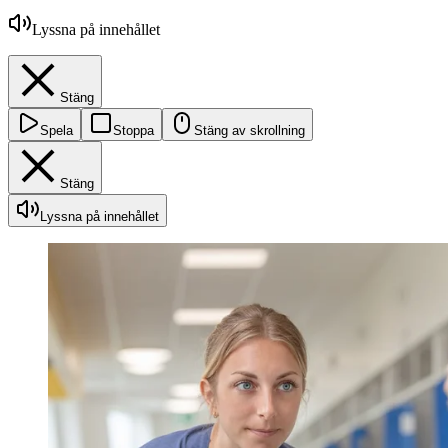
Lyssna på innehållet
Stäng
Spela
Stoppa
Stäng av skrollning
Stäng
Lyssna på innehållet