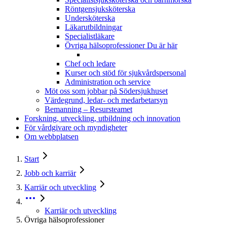
Röntgensjuksköterska
Undersköterska
Läkarutbildningar
Specialistläkare
Övriga hälsoprofessioner
Du är här
Chef och ledare
Kurser och stöd för sjukvårdspersonal
Administration och service
Möt oss som jobbar på Södersjukhuset
Värdegrund, ledar- och medarbetarsyn
Bemanning – Resursteamet
Forskning, utveckling, utbildning och innovation
För vårdgivare och myndigheter
Om webbplatsen
Start
Jobb och karriär
Karriär och utveckling
Karriär och utveckling
Övriga hälsoprofessioner