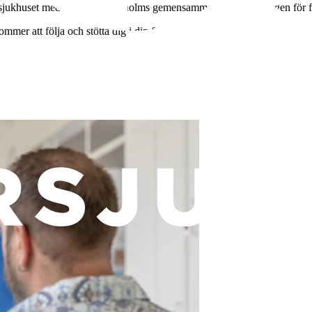
ödersjukhuset med Region Stockholms gemensamma kompetensstegen för fy
mer att följa och stötta dig i din fortsatta utveckling in din yrkesroll