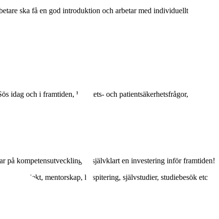
betare ska få en god introduktion och arbetar med individuellt
s idag och i framtiden, kvalitets- och patientsäkerhetsfrågor,
r på kompetensutveckling är självklart en investering inför framtiden!
r leda projekt, mentorskap, hospitering, självstudier, studiebesök etc