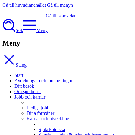
Gå till huvudinnehållet
Gå till menyn
Gå till startsidan
Sök
Meny
Meny
Stäng
Start
Avdelningar och mottagningar
Ditt besök
Om sjukhuset
Jobb och karriär
Lediga jobb
Dina förmåner
Karriär och utveckling
Sjuksköterska
Specialistsjuksköterska och barnmorska