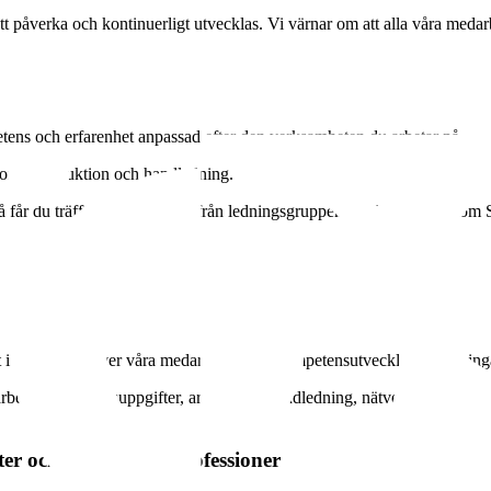
tt påverka och kontinuerligt utvecklas. Vi värnar om att alla våra medar
etens och erfarenhet anpassad efter den verksamheten du arbetar på.
enom introduktion och handledning.
 får du träffa representanter från ledningsgruppen, får information om Sö
et i vården behöver våra medarbetare rätt kompetensutveckling. Satsninga
etet, nya arbetsuppgifter, arbetsbyte, handledning, nätverk, delta i elle
ter och andra hälsoprofessioner