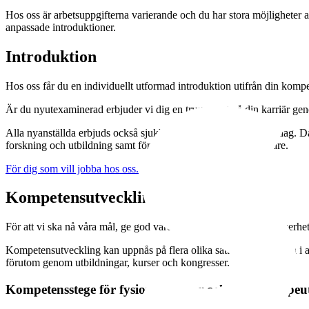
Hos oss är arbetsuppgifterna varierande och du har stora möjligheter a
anpassade introduktioner.
Introduktion
Hos oss får du en individuellt utformad introduktion utifrån din komp
Är du nyutexaminerad erbjuder vi dig en trygg start på din karriär g
Alla nyanställda erbjuds också sjukhuset centrala introduktionsdag. Då
forskning och utbildning samt förmåner för dig som medarbetare.
För dig som vill jobba hos oss.
Kompetensutveckling
För att vi ska nå våra mål, ge god vårdkvalitet och hög patientsäkerh
Kompetensutveckling kan uppnås på flera olika sätt: genom att lära i arb
förutom genom utbildningar, kurser och kongresser.
Kompetensstege för fysioterapeuter och arbetsterapeu