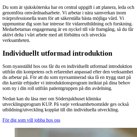
Du som är sjuksköterska har en central uppgift i att planera, leda och
genomföra omvårdnadsarbete. Vi arbetar i nära samverkan inom
tvärprofessionella team för att säkerställa bästa möjliga vård. Vi
uppmuntrar dig som har intresse för vidareutbildning och forskning.
Medarbetarnas engagemang är en nyckel till vår framgång, så du får
aktivt delta i vårt arbete med att förbättra och utveckla
verksamheten.
Individuellt utformad introduktion
Som nyanställd hos oss får du en individuellt utformad introduktion
utifrån din kompetens och erfarenhet anpassad efter den verksamhet
du arbetar på. För att du som nyexaminerad ska få en trygg start på
din karriär erbjuder vi introduktionsprogram inriktat på dina behov
som ny i din roll utifrån patientgruppen på din avdelning.
Nedan kan du läsa mer om Södersjukhuset kliniska
utvecklingsprogram KUP. På varje verksamhetsområde ges också
utbildning/utveckling kopplat till din individuella utveckling.
För dig som vill jobba hos oss