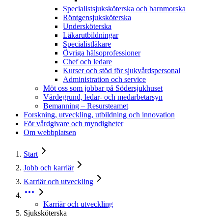
Specialistsjuksköterska och barnmorska
Röntgensjuksköterska
Undersköterska
Läkarutbildningar
Specialistläkare
Övriga hälsoprofessioner
Chef och ledare
Kurser och stöd för sjukvårdspersonal
Administration och service
Möt oss som jobbar på Södersjukhuset
Värdegrund, ledar- och medarbetarsyn
Bemanning – Resursteamet
Forskning, utveckling, utbildning och innovation
För vårdgivare och myndigheter
Om webbplatsen
Start
Jobb och karriär
Karriär och utveckling
Karriär och utveckling
Sjuksköterska