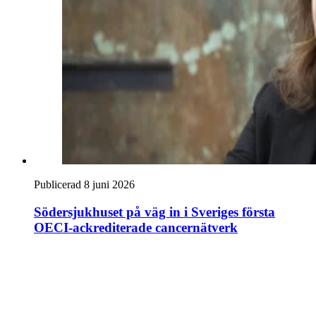
Publicerad 8 juni 2026
Södersjukhuset på väg in i Sveriges första
OECI-ackrediterade cancernätverk