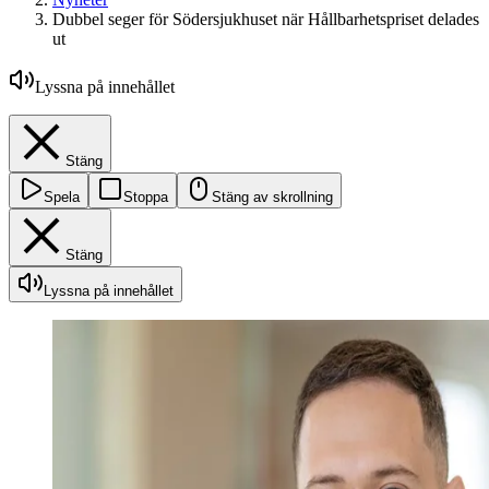
Dubbel seger för Södersjukhuset när Hållbarhetspriset delades
ut
Lyssna på innehållet
Stäng
Spela
Stoppa
Stäng av skrollning
Stäng
Lyssna på innehållet