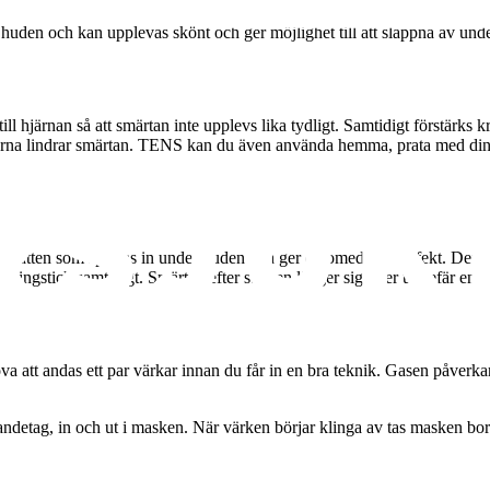
den och kan upplevas skönt och ger möjlighet till att slappna av unde
 hjärnan så att smärtan inte upplevs lika tydligt. Samtidigt förstärks
serna lindrar smärtan. TENS kan du även använda hemma, prata med d
t vatten som sprutas in under huden och ger en omedelbar effekt. Det ä
getingstick samtidigt. Smärtan efter sticken lägger sig efter ungefär en 
ova att andas ett par värkar innan du får in en bra teknik. Gasen påverka
andetag, in och ut i masken. När värken börjar klinga av tas masken bort. 