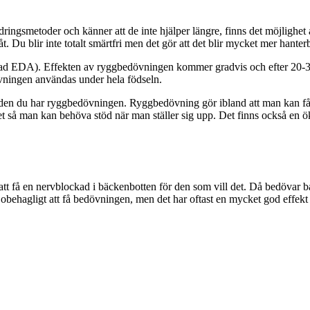
indringsmetoder och känner att de inte hjälper längre, finns det möjlighe
. Du blir inte totalt smärtfri men det gör att det blir mycket mer hanterb
lad EDA). Effekten av ryggbedövningen kommer gradvis och efter 20-30
övningen användas under hela födseln.
iden du har ryggbedövningen. Ryggbedövning gör ibland att man kan få s
benet så man kan behöva stöd när man ställer sig upp. Det finns också en
et att få en nervblockad i bäckenbotten för den som vill det. Då bedöva
 obehagligt att få bedövningen, men det har oftast en mycket god effekt