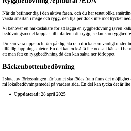
Ryggbedövning /epidural /EDA
När du befinner dig i den aktiva fasen, och du har testat olika smärtl
värsta smärtan i mage och rygg, den hjälper dock inte mot trycket nedåt
Vi behöver en narkosläkare för att lägga en ryggbedövning (även kal
bedövningsmedel kopplas till infarten i din rygg, sedan kan ryggbed
Du kan vara uppe och röra på dig, äta och dricka som vanligt under t
tillfällig tappningskateter. En del kan också få lite nedsatt känsel i 
att man fått en ryggbedövning då den kan sakta ner förloppet.
Bäckenbottenbedövning
I slutet av förlossningen när barnet ska födas fram finns det möjligh
ml lokalbedövningsmedel på vardera sida. En del kan tycka det är lite
Uppdaterad:
28 april 2025