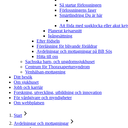
Så startar förlossningen
Förlossningens faser
Smärtlindring
Du är här
Att föda med sugklocka eller akut kejs
Planerat kejsarsnitt
Igångsättning
Efter födseln
Föreläsning för blivande föräldrar
Avdelningar och mottagningar på BB Sös
Hitta till oss
Sachsska barn- och ungdomssjukhuset
Centrum för Thoraxapertursyndrom
Venhälsan-mottagning
Ditt besök
Om sjukhuset
Jobb och karriär
Forskning, utveckling, utbildning och innovation
För vårdgivare och myndigheter
Om webbplatsen
Start
Avdelningar och mottagningar