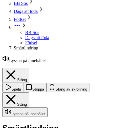
BB Sös
Dags att föda
Födsel
BB Sös
Dags att föda
Födsel
Smärtlindring
Lyssna på innehållet
Stäng
Spela
Stoppa
Stäng av skrollning
Stäng
Lyssna på innehållet