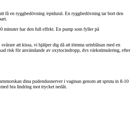
t att få en ryggbedövning /epidural. En ryggbedövning tar bort den
art.
 minuter har den full effekt. En pump som fyller på
vårare att kissa, vi hjälper dig då att tömma urinblåsan med en
 ökad risk för användande av oxytocindropp, dvs värkstimulering, efter
r barnmorskan dina pudendusnerver i vaginan genom att spruta in 8-10
 med bra lindring mot trycket nedåt.