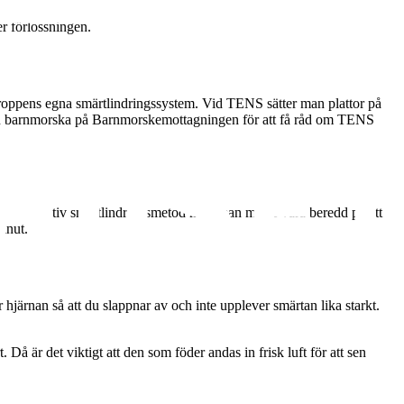
r förlossningen.
 kroppens egna smärtlindringssystem. Vid TENS sätter man plattor på
in barnmorska på Barnmorskemottagningen för att få råd om TENS
r en effektiv smärtlindringsmetod men man måste vara beredd på att
minut.
r hjärnan så att du slappnar av och inte upplever smärtan lika starkt.
Då är det viktigt att den som föder andas in frisk luft för att sen