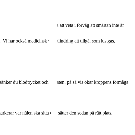
 ont det gör. Det är dock bra att veta i förväg att smärtan inte är
Vi har också medicinsk smärtlindring att tillgå, som lustgas,
 sänker du blodtrycket och stressen, på så vis ökar kroppens förmåga
erar var nålen ska sitta och sätter den sedan på rätt plats.