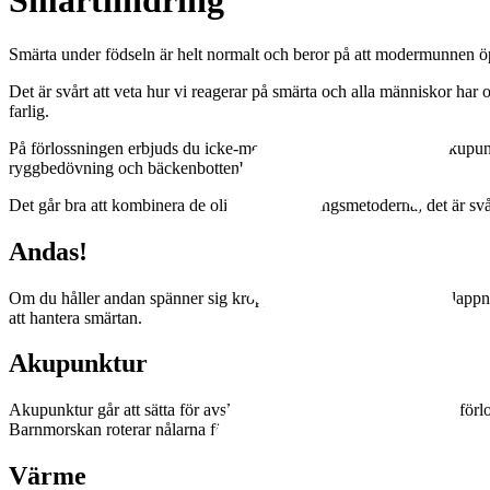
Smärtlindring
Smärta under födseln är helt normalt och beror på att modermunnen öp
Det är svårt att veta hur vi reagerar på smärta och alla människor har 
farlig.
På förlossningen erbjuds du icke-medicinsk smärtlindring som akupunkt
ryggbedövning och bäckenbottenbedövning.
Det går bra att kombinera de olika smärtlindringsmetoderna, det är sv
Andas!
Om du håller andan spänner sig kroppen, då blir det svårare att slapp
att hantera smärtan.
Akupunktur
Akupunktur går att sätta för avslappning och smärtlindring under förlo
Barnmorskan roterar nålarna för att öka stimulansen.
Värme