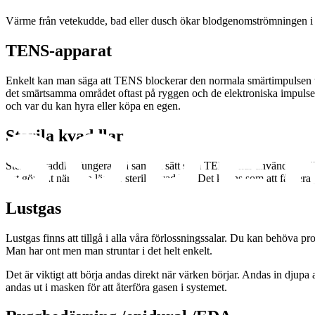
Värme från vetekudde, bad eller dusch ökar blodgenomströmningen i hu
TENS-apparat
Enkelt kan man säga att TENS blockerar den normala smärtimpulsen till
det smärtsamma området oftast på ryggen och de elektroniska impul
och var du kan hyra eller köpa en egen.
Sterila kvaddlar
Sterila kvaddlar fungerar på samma sätt som TENS, här används steril
det gör ont när man lägger sterila kvaddlar. Det känns som att få flera 
Lustgas
Lustgas finns att tillgå i alla våra förlossningssalar. Du kan behöva pr
Man har ont men man struntar i det helt enkelt.
Det är viktigt att börja andas direkt när värken börjar. Andas in djupa 
andas ut i masken för att återföra gasen i systemet.