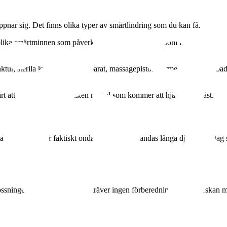
pnar sig. Det finns olika typer av smärtlindring som du kan få.
olika smärtminnen som påverkar oss. Det är bara du som föder som vet hur
ur, sterila kvaddlar, tensapparat, massagepistol, värme, dusch och bad. 
årt att veta på förhand vilken metod som kommer att hjälpa dig bäst.
na av och allt gör faktiskt ondare. Genom att andas långa djupa andetag
ssningen. Det är enkelt och kräver ingen förberedning. Barnmorskan mark