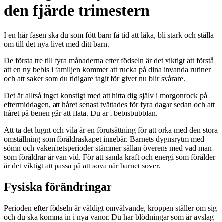
den fjärde trimestern
I en här fasen ska du som fött barn få tid att läka, bli stark och ställa
om till det nya livet med ditt barn.
De första tre till fyra månaderna efter födseln är det viktigt att förstå
att en ny bebis i familjen kommer att rucka på dina invanda rutiner
och att saker som du tidigare tagit för givet nu blir svårare.
Det är alltså inget konstigt med att hitta dig själv i morgonrock på
eftermiddagen, att håret senast tvättades för fyra dagar sedan och att
håret på benen går att fläta. Du är i bebisbubblan.
Att ta det lugnt och vila är en förutsättning för att orka med den stora
omställning som föräldraskapet innebär. Barnets dygnsrytm med
sömn och vakenhetsperioder stämmer sällan överens med vad man
som föräldrar är van vid. För att samla kraft och energi som förälder
är det viktigt att passa på att sova när barnet sover.
Fysiska förändringar
Perioden efter födseln är väldigt omvälvande, kroppen ställer om sig
och du ska komma in i nya vanor. Du har blödningar som är avslag