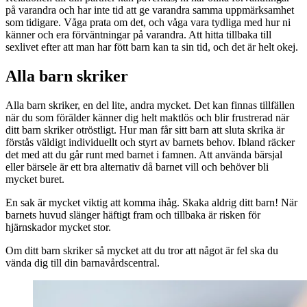
på varandra och har inte tid att ge varandra samma uppmärksamhet
som tidigare. Våga prata om det, och våga vara tydliga med hur ni
känner och era förväntningar på varandra. Att hitta tillbaka till
sexlivet efter att man har fött barn kan ta sin tid, och det är helt okej.
Alla barn skriker
Alla barn skriker, en del lite, andra mycket. Det kan finnas tillfällen
när du som förälder känner dig helt maktlös och blir frustrerad när
ditt barn skriker otröstligt. Hur man får sitt barn att sluta skrika är
förstås väldigt individuellt och styrt av barnets behov. Ibland räcker
det med att du går runt med barnet i famnen. Att använda bärsjal
eller bärsele är ett bra alternativ då barnet vill och behöver bli
mycket buret.
En sak är mycket viktig att komma ihåg. Skaka aldrig ditt barn! När
barnets huvud slänger häftigt fram och tillbaka är risken för
hjärnskador mycket stor.
Om ditt barn skriker så mycket att du tror att något är fel ska du
vända dig till din barnavårdscentral.