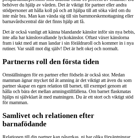
behöver du hjälp av vården. Det är viktigt för partner eller andra
stödpersoner att hålla koll på och att hjälpa till att söka vård om du
inte mår bra. Man kan vända sig till sin barnmorskemottagning eller
barnavårdscentral där det finns hjälp att få.
Det är också vanligt att känna blandande känslor inför sin nya bebis,
inte alla har känslosvallande lyckokänslor. Oftast växer känslorna
fram i takt med att man landar i sin föräldraroll och kommer in i nya
rutiner. Var snäll mot dig själv! Det är helt okej och normalt.
Partnerns roll den första tiden
Omställningen för en partner efter födseln är också stor. Medan
mamman ägnar mycket tid åt amning är det viktigt att även du som
partner skapar en egen relation till barnet, till exempel genom att
hålla och bära det mellan amningstillfällena. Om barnet flaskmatas
hjälps ni självklart åt med matningen. Du är ett stort och viktigt stöd
för mamman.
Samlivet och relationen efter
barnafödande
Relationen till din partner kan påverkas, ni har olika förväntningar