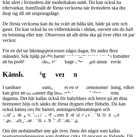
från såret i livmodern där moderkakan suttit. Du kan också ha
eftervärkar, framförallt de första veckorna när livmodern ska dra
ihop sig till sitt ursprungsläge.
De första veckorna kan du ha svårt att hålla tätt, både på urin och
gaser. Du kan också ha en vidhetskänsla i slidan, oavsett om du haft
en bristning eller inte. Observera att allt detta ska gå över efter ett par
veckor.
För en del tar läkningsprocessen några dagar, för andra flera
månader. Sök hjälp på din barnmorskemottagning om du fortsätter
att ha problem med värk, urinläckage eller något annat besvär.
Känslomässig påverkan
I samband med förlossningen sker en stor hormonomställning, vilket
kan göra att du känner dig labil och har lätt till tårar de första
dagarna. Det här kallas också för babyblues och beror på att dina
hormoner höjs och sänks de första dygnen efter födseln. Du kan
också känna oro för barnet, amningen/tillmatningen och
föräldraskapet. Det är helt normalt att känna så. Därför är det
superviktigt med vila och återhämtning.
Om din nedstämdhet inte går över, finns det något som kallas
postpartumdepression som drabbar cirka 10 procent av födande. Då