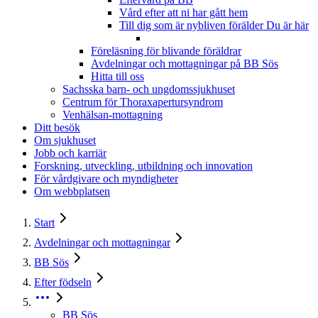
Vård efter att ni har gått hem
Till dig som är nybliven förälder
Du är här
Föreläsning för blivande föräldrar
Avdelningar och mottagningar på BB Sös
Hitta till oss
Sachsska barn- och ungdomssjukhuset
Centrum för Thoraxapertursyndrom
Venhälsan-mottagning
Ditt besök
Om sjukhuset
Jobb och karriär
Forskning, utveckling, utbildning och innovation
För vårdgivare och myndigheter
Om webbplatsen
Start
Avdelningar och mottagningar
BB Sös
Efter födseln
BB Sös