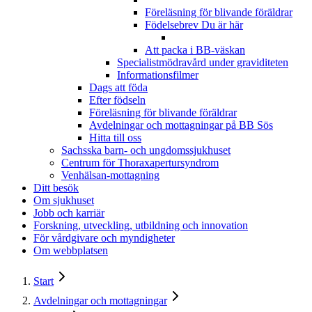
Föreläsning för blivande föräldrar
Födelsebrev
Du är här
Att packa i BB-väskan
Specialistmödravård under graviditeten
Informationsfilmer
Dags att föda
Efter födseln
Föreläsning för blivande föräldrar
Avdelningar och mottagningar på BB Sös
Hitta till oss
Sachsska barn- och ungdomssjukhuset
Centrum för Thoraxapertursyndrom
Venhälsan-mottagning
Ditt besök
Om sjukhuset
Jobb och karriär
Forskning, utveckling, utbildning och innovation
För vårdgivare och myndigheter
Om webbplatsen
Start
Avdelningar och mottagningar