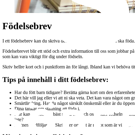
Födelsebrev
I ett födelsebrev kan du skriva det som är viktigt för dig som ska föda
Födelsebrevet blir ett stöd och extra information till oss som jobbar på
som kan vara viktigt för dig under födseln.
Skriv hellre kort och i punktform än för långt. Ibland kan vi behöva ti
Tips på innehåll i ditt födelsebrev:
Har du fött barn tidigare? Berätta gärna kort om den erfarenhet
Det här vill jag eller vi att ni ska veta. Det kan vara något om 
Smärtlindring. Har du något särskilt önskemål eller är du öppen 
Dina tankar om ställning att föda i.
Hur kan personalen bäst stötta mig och oss under födseln. Fundera
inte?
Partner/medföljande. Skriv ner om det är något som är viktigt f