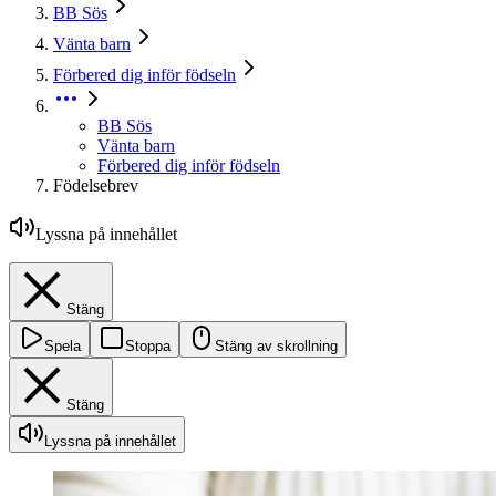
BB Sös
Vänta barn
Förbered dig inför födseln
BB Sös
Vänta barn
Förbered dig inför födseln
Födelsebrev
Lyssna på innehållet
Stäng
Spela
Stoppa
Stäng av skrollning
Stäng
Lyssna på innehållet