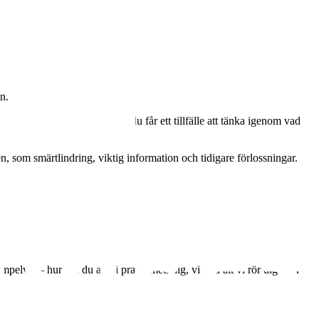
n.
 förberedelse för dig själv, du får ett tillfälle att tänka igenom vad
en, som smärtlindring, viktig information och tidigare förlossningar.
lvis – hur vill du att vi pratar med dig, vill du att vi rör dig eller