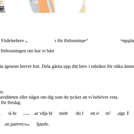
. Födelsebrev kan också kallas för förlossningsbrev eller förlossningspla
 förlossningen om hur vi bäst kan hjälpa dig. Brevet kan också vara en bra
tta igenom brevet fort. Dela gärna upp ditt brev i rubriker för olika ämn
en.
graviditeten eller något om dig som du tycker att vi behöver veta.
för förslag
 på hur du brukar vilja bli bemött när du har ont eller mår dåligt. Exempe
ör din partner/medföljande.