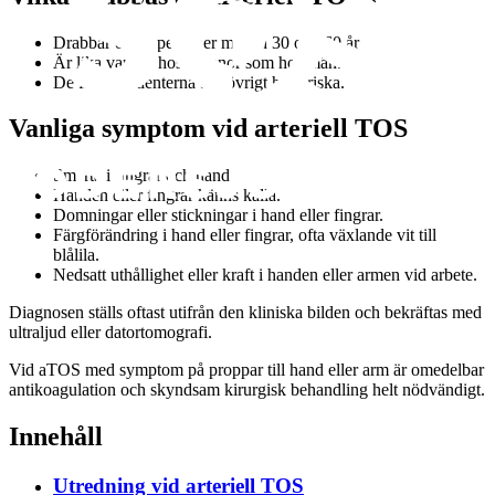
Drabbar oftast personer mellan 30 och 60 år
Är lika vanligt hos kvinnor som hos män.
De flesta patienterna är i övrigt helt friska.
Vanliga symptom vid arteriell TOS
Smärta i fingrar och hand.
Handen eller fingrar känns kalla.
Domningar eller stickningar i hand eller fingrar.
Färgförändring i hand eller fingrar, ofta växlande vit till
blålila.
Nedsatt uthållighet eller kraft i handen eller armen vid arbete.
Diagnosen ställs oftast utifrån den kliniska bilden och bekräftas med
ultraljud eller datortomografi.
Vid aTOS med symptom på proppar till hand eller arm är omedelbar
antikoagulation och skyndsam kirurgisk behandling helt nödvändigt.
Innehåll
Utredning vid arteriell TOS