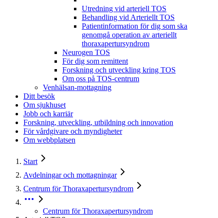
Utredning vid arteriell TOS
Behandling vid Arteriellt TOS
Patientinformation för dig som ska
genomgå operation av arteriellt
thoraxapertursyndrom
Neurogen TOS
För dig som remittent
Forskning och utveckling kring TOS
Om oss på TOS-centrum
Venhälsan-mottagning
Ditt besök
Om sjukhuset
Jobb och karriär
Forskning, utveckling, utbildning och innovation
För vårdgivare och myndigheter
Om webbplatsen
Start
Avdelningar och mottagningar
Centrum för Thoraxapertursyndrom
Centrum för Thoraxapertursyndrom