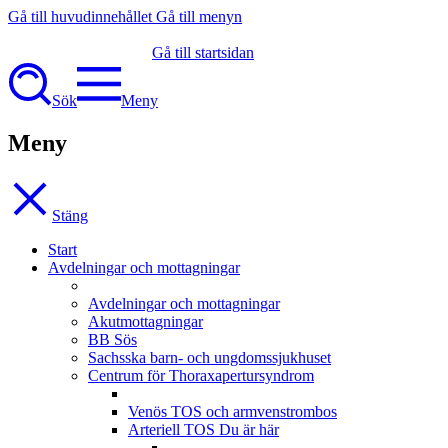
Gå till huvudinnehållet
Gå till menyn
Gå till startsidan
Sök
Meny
Meny
Stäng
Start
Avdelningar och mottagningar
Avdelningar och mottagningar
Akutmottagningar
BB Sös
Sachsska barn- och ungdomssjukhuset
Centrum för Thoraxapertursyndrom
Venös TOS och armvenstrombos
Arteriell TOS
Du är här