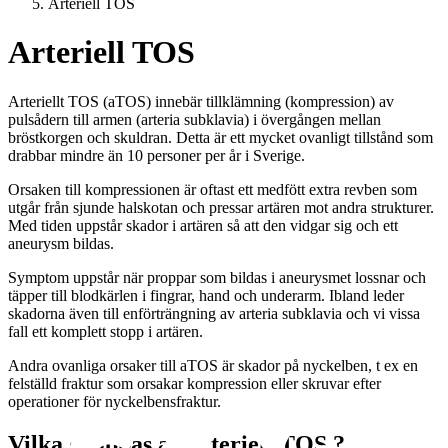
Arteriell TOS
Arteriell TOS
Arteriellt TOS (aTOS) innebär tillklämning (kompression) av
pulsådern till armen (arteria subklavia) i övergången mellan
bröstkorgen och skuldran. Detta är ett mycket ovanligt tillstånd som
drabbar mindre än 10 personer per år i Sverige.
Orsaken till kompressionen är oftast ett medfött extra revben som
utgår från sjunde halskotan och pressar artären mot andra strukturer.
Med tiden uppstår skador i artären så att den vidgar sig och ett
aneurysm bildas.
Symptom uppstår när proppar som bildas i aneurysmet lossnar och
täpper till blodkärlen i fingrar, hand och underarm. Ibland leder
skadorna även till enförträngning av arteria subklavia och vi vissa
fall ett komplett stopp i artären.
Andra ovanliga orsaker till aTOS är skador på nyckelben, t ex en
felställd fraktur som orsakar kompression eller skruvar efter
operationer för nyckelbensfraktur.
Vilka drabbas av arteriell TOS ?