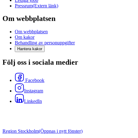
Lediga jobb
Pressrum
(Extern länk)
Om webbplatsen
Om webbplatsen
Om kakor
Behandling av personuppgifter
Hantera kakor
Följ oss i sociala medier
Facebook
Instagram
LinkedIn
Region Stockholm
(Öppnas i nytt fönster)