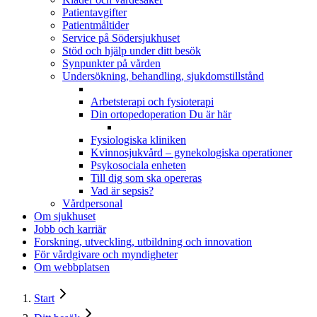
Patientavgifter
Patientmåltider
Service på Södersjukhuset
Stöd och hjälp under ditt besök
Synpunkter på vården
Undersökning, behandling, sjukdomstillstånd
Arbetsterapi och fysioterapi
Din ortopedoperation
Du är här
Fysiologiska kliniken
Kvinnosjukvård – gynekologiska operationer
Psykosociala enheten
Till dig som ska opereras
Vad är sepsis?
Vårdpersonal
Om sjukhuset
Jobb och karriär
Forskning, utveckling, utbildning och innovation
För vårdgivare och myndigheter
Om webbplatsen
Start