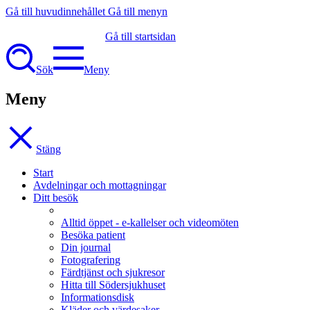
Gå till huvudinnehållet
Gå till menyn
Gå till startsidan
Sök
Meny
Meny
Stäng
Start
Avdelningar och mottagningar
Ditt besök
Alltid öppet - e-kallelser och videomöten
Besöka patient
Din journal
Fotografering
Färdtjänst och sjukresor
Hitta till Södersjukhuset
Informationsdisk
Kläder och värdesaker