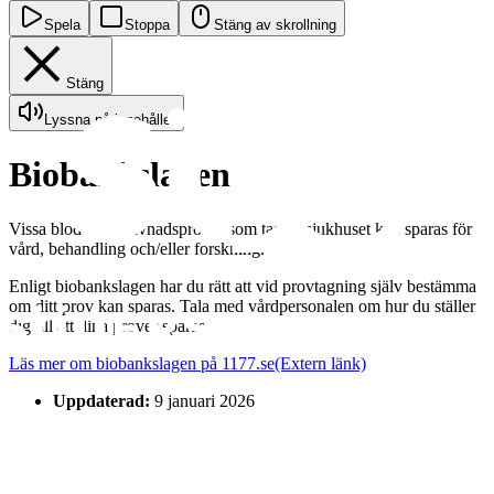
Spela
Stoppa
Stäng av skrollning
Stäng
Lyssna på innehållet
Biobankslagen
Vissa blod- och vävnadsprover som tas på sjukhuset kan sparas för
vård, behandling och/eller forskning.
Enligt biobankslagen har du rätt att vid provtagning själv bestämma
om ditt prov kan sparas. Tala med vårdpersonalen om hur du ställer
dig till att dina prover sparas.
Läs mer om biobankslagen på 1177.se
(Extern länk)
Uppdaterad:
9 januari 2026