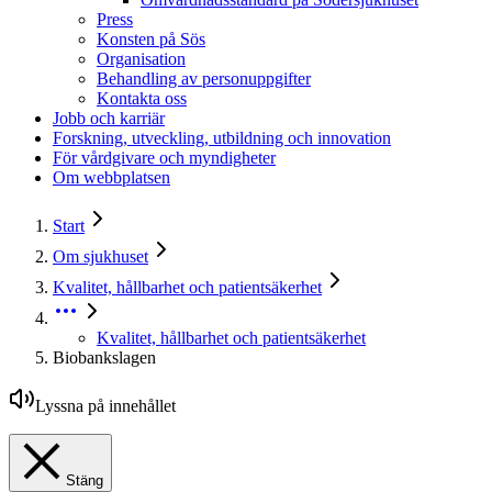
Press
Konsten på Sös
Organisation
Behandling av personuppgifter
Kontakta oss
Jobb och karriär
Forskning, utveckling, utbildning och innovation
För vårdgivare och myndigheter
Om webbplatsen
Start
Om sjukhuset
Kvalitet, hållbarhet och patientsäkerhet
Kvalitet, hållbarhet och patientsäkerhet
Biobankslagen
Lyssna på innehållet
Stäng