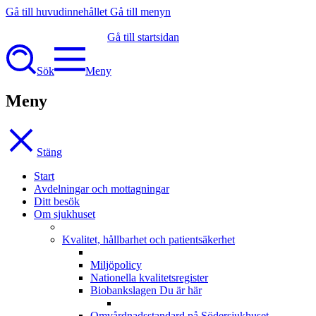
Gå till huvudinnehållet
Gå till menyn
Gå till startsidan
Sök
Meny
Meny
Stäng
Start
Avdelningar och mottagningar
Ditt besök
Om sjukhuset
Kvalitet, hållbarhet och patientsäkerhet
Miljöpolicy
Nationella kvalitetsregister
Biobankslagen
Du är här
Omvårdnadsstandard på Södersjukhuset