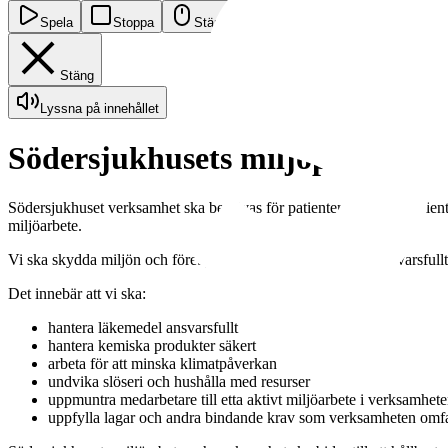
Spela
Stoppa
Stäng av skrollning
Stäng
Lyssna på innehållet
Södersjukhusets miljöpolicy
Södersjukhuset verksamhet ska bedrivas för patienten och med patient
miljöarbete.
Vi ska skydda miljön och förebygga förorening genom ett ansvarsfullt
Det innebär att vi ska:
hantera läkemedel ansvarsfullt
hantera kemiska produkter säkert
arbeta för att minska klimatpåverkan
undvika slöseri och hushålla med resurser
uppmuntra medarbetare till etta aktivt miljöarbete i verksamhet
uppfylla lagar och andra bindande krav som verksamheten omfa