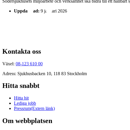
Södersjukhusets miljöarbete och verksamhet ska bidra till ett hållbart 
Uppdaterad:
9 januari 2026
Kontakta oss
Växel:
08-123 610 00
Adress: Sjukhusbacken 10, 118 83 Stockholm
Hitta snabbt
Hitta hit
Lediga jobb
Pressrum
(Extern länk)
Om webbplatsen