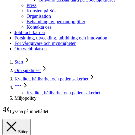
Press
Konsten på Sös
Organisation
Behandling av personuppgifter
Kontakta oss
Jobb och karriär
Forskning, utveckling, utbildning och innovation
För vårdgivare och myndigheter
Om webbplatsen
Start
Om sjukhuset
Kvalitet, hållbarhet och patientsäkerhet
Kvalitet, hållbarhet och patientsäkerhet
Miljöpolicy
Lyssna på innehållet
Stäng