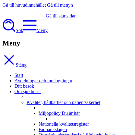
Gå till huvudinnehållet
Gå till menyn
Gå till startsidan
Sök
Meny
Meny
Stäng
Start
Avdelningar och mottagningar
Ditt besök
Om sjukhuset
Kvalitet, hållbarhet och patientsäkerhet
Miljöpolicy
Du är här
Nationella kvalitetsregister
Biobankslagen
Omvårdnadsstandard på Södersjukhuset