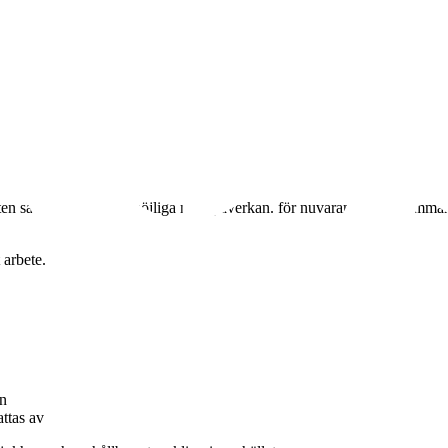
en samt med minsta möjliga miljöpåverkan. för nuvarande och kommande 
 arbete.
en
ttas av