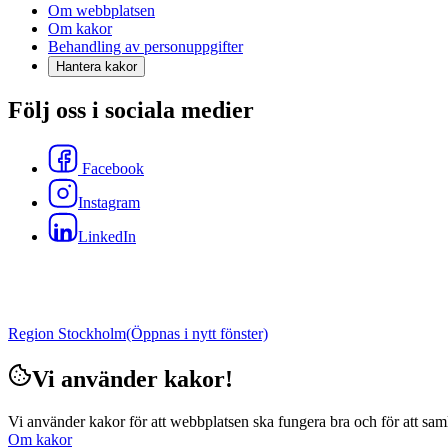
Om webbplatsen
Om kakor
Behandling av personuppgifter
Hantera kakor
Följ oss i sociala medier
Facebook
Instagram
LinkedIn
Region Stockholm
(Öppnas i nytt fönster)
Vi använder kakor!
Vi använder kakor för att webbplatsen ska fungera bra och för att samla i
Om kakor