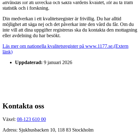
användas för att utveckla och säkra vårdens kvalitet, för att ta fram
statistik och i forskning.
Din medverkan i ett kvalitetsregister är frivillig. Du har alltid
möjlighet att säga nej och det påverkar inte den vård du får. Om du
inte vill att dina uppgifter registreras ska du kontakta den mottagning
eller avdelning du har besökt.
Läs mer om nationella kvalitetsregister på www.1177.se.
(Extern
länk)
Uppdaterad:
9 januari 2026
Kontakta oss
Växel:
08-123 610 00
Adress: Sjukhusbacken 10, 118 83 Stockholm