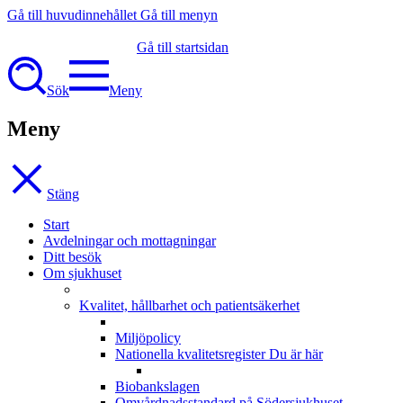
Gå till huvudinnehållet
Gå till menyn
Gå till startsidan
Sök
Meny
Meny
Stäng
Start
Avdelningar och mottagningar
Ditt besök
Om sjukhuset
Kvalitet, hållbarhet och patientsäkerhet
Miljöpolicy
Nationella kvalitetsregister
Du är här
Biobankslagen
Omvårdnadsstandard på Södersjukhuset