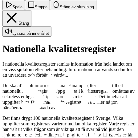
Spela
Stoppa
Stäng av skrollning
Stäng
Lyssna på innehållet
Nationella kvalitetsregister
I nationella kvalitetsregister samlas information från hela landet om
en viss sjukdom eller behandling. Informationen används sedan för
att utvärdera och förbättra vården.
Du ska alltid bli informerad innan dina uppgifter lämnas till ett
nationellt kvalitetsregister. Uppgifterna i kvalitetsregister omfattas av
sekretess enligt offentlighets- och sekretesslagen. Det innebär att
uppgifter bara får lämnas ut från registret om du eller någon
närstående inte tar skada av det.
Det finns drygt 100 nationella kvalitetsregister i Sverige. Vilka
uppgifter som registreras varierar mellan olika register. Varje register
har valt ut vilka frågor som är viktiga att få svar på vid just den
sjukdomen eller behandlingen. Uppgifterna i ett kvalitetsregister får