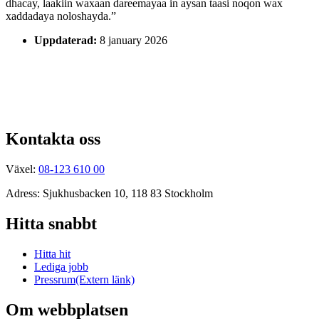
dhacay, laakiin waxaan dareemayaa in aysan taasi noqon wax
xaddadaya noloshayda.”
Uppdaterad:
8 january 2026
Kontakta oss
Växel:
08-123 610 00
Adress: Sjukhusbacken 10, 118 83 Stockholm
Hitta snabbt
Hitta hit
Lediga jobb
Pressrum
(Extern länk)
Om webbplatsen