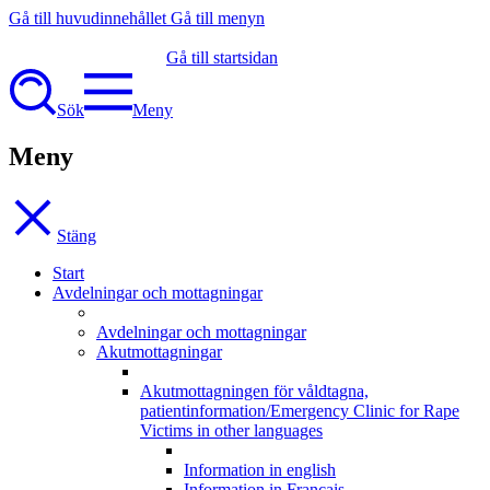
Gå till huvudinnehållet
Gå till menyn
Gå till startsidan
Sök
Meny
Meny
Stäng
Start
Avdelningar och mottagningar
Avdelningar och mottagningar
Akutmottagningar
Akutmottagningen för våldtagna,
patientinformation/Emergency Clinic for Rape
Victims in other languages
Information in english
Information in Français