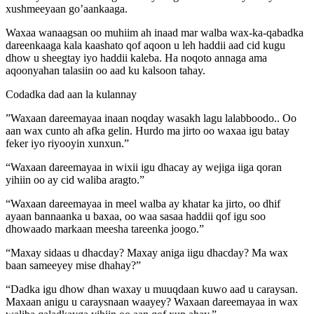
xushmeeyaan go’aankaaga.
Waxaa wanaagsan oo muhiim ah inaad mar walba wax-ka-qabadka
dareenkaaga kala kaashato qof aqoon u leh haddii aad cid kugu
dhow u sheegtay iyo haddii kaleba. Ha noqoto annaga ama
aqoonyahan talasiin oo aad ku kalsoon tahay.
Codadka dad aan la kulannay
”Waxaan dareemayaa inaan noqday wasakh lagu lalabboodo.. Oo
aan wax cunto ah afka gelin. Hurdo ma jirto oo waxaa igu batay
feker iyo riyooyin xunxun.”
“Waxaan dareemayaa in wixii igu dhacay ay wejiga iiga qoran
yihiin oo ay cid waliba aragto.”
“Waxaan dareemayaa in meel walba ay khatar ka jirto, oo dhif
ayaan bannaanka u baxaa, oo waa sasaa haddii qof igu soo
dhowaado markaan meesha tareenka joogo.”
“Maxay sidaas u dhacday? Maxay aniga iigu dhacday? Ma wax
baan sameeyey mise dhahay?”
“Dadka igu dhow dhan waxay u muuqdaan kuwo aad u caraysan.
Maxaan anigu u caraysnaan waayey? Waxaan dareemayaa in wax