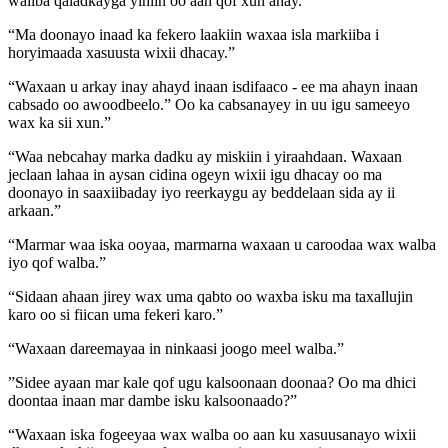
waliba qaladkayga yihiin oo aan qof xun ahay.”
“Ma doonayo inaad ka fekero laakiin waxaa isla markiiba i
horyimaada xasuusta wixii dhacay.”
“Waxaan u arkay inay ahayd inaan isdifaaco - ee ma ahayn inaan
cabsado oo awoodbeelo.” Oo ka cabsanayey in uu igu sameeyo
wax ka sii xun.”
“Waa nebcahay marka dadku ay miskiin i yiraahdaan. Waxaan
jeclaan lahaa in aysan cidina ogeyn wixii igu dhacay oo ma
doonayo in saaxiibaday iyo reerkaygu ay beddelaan sida ay ii
arkaan.”
“Marmar waa iska ooyaa, marmarna waxaan u caroodaa wax walba
iyo qof walba.”
“Sidaan ahaan jirey wax uma qabto oo waxba isku ma taxallujin
karo oo si fiican uma fekeri karo.”
“Waxaan dareemayaa in ninkaasi joogo meel walba.”
”Sidee ayaan mar kale qof ugu kalsoonaan doonaa? Oo ma dhici
doontaa inaan mar dambe isku kalsoonaado?”
“Waxaan iska fogeeyaa wax walba oo aan ku xasuusanayo wixii