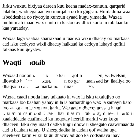
Jirku wuxuu bixiyaa dareen kuu keena madax-xanuun, qarqarid,
lalabbo, wadnegaraac iyo murqaha oo ku giigsan. Hurdaduna waa
isbeddeshaa oo riyooyin xunxun ayaad kugu yimaada. Waxaa
muhiim ah inaad wax cunto in kastoo ay dhici karto in rabitaanku
kaa yaraaday.
Waxaa laga yaabaa sharraxaad u raadiso wixii dhacay oo markaas
aad isku eedeyso wixii dhacay halkaad ka eedeyn lahayd qofkii
falkaas kuu geystey.
Waqti kaddib
Waxaad noqon kartaa noqon kartaa qof niyadjabsan, welwelsan,
illowsho badan, aan xasillooneyn oo gaar ahaan aad isu ilaaliya oo
dhaqso u cabsooda marka uu bannaanka joogo.
Waxaa caadi noqda inay adkaato in wax la isku taxalujiyo oo
markaas loo baahan yahay in la is barbardhigo wax la samayn karo
iyo waxa aan la samayn karin. Waxaad u dhexeyneysaa inaad
maalmaha qaarkood fiican tahay, maalmo kalena ay dareemi karto in
xaaladdaada caafimaad ku noqotay heerkii markii wax kugu
dhaceen. Isku day inaad dadka kugu dhow u sheegato caawimaadda
aad u baahan tahay. U sheeg dadka in aadan qof walba uga
sheekeyn karin wixii kugu dhacay adigoo ka codsanaya inay