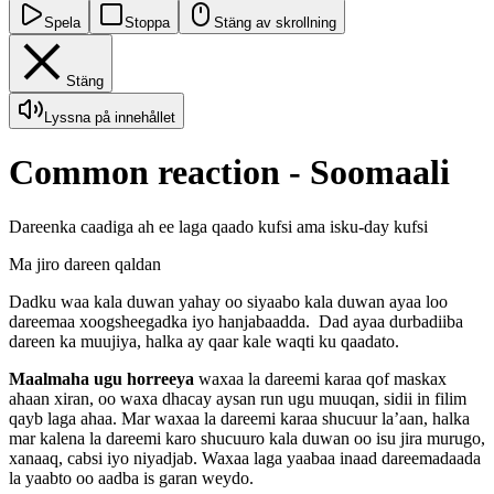
Spela
Stoppa
Stäng av skrollning
Stäng
Lyssna på innehållet
Common reaction - Soomaali
Dareenka caadiga ah ee laga qaado kufsi ama isku-day kufsi
Ma jiro dareen qaldan
Dadku waa kala duwan yahay oo siyaabo kala duwan ayaa loo
dareemaa xoogsheegadka iyo hanjabaadda. Dad ayaa durbadiiba
dareen ka muujiya, halka ay qaar kale waqti ku qaadato.
Maalmaha ugu horreeya
waxaa la dareemi karaa qof maskax
ahaan xiran, oo waxa dhacay aysan run ugu muuqan, sidii in filim
qayb laga ahaa. Mar waxaa la dareemi karaa shucuur la’aan, halka
mar kalena la dareemi karo shucuuro kala duwan oo isu jira murugo,
xanaaq, cabsi iyo niyadjab. Waxaa laga yaabaa inaad dareemadaada
la yaabto oo aadba is garan weydo.