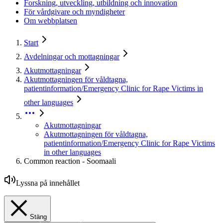
Forskning, utveckling, utbildning och innovation
För vårdgivare och myndigheter
Om webbplatsen
Start
Avdelningar och mottagningar
Akutmottagningar
Akutmottagningen för våldtagna,
patientinformation/Emergency Clinic for Rape Victims in
other languages
Akutmottagningar
Akutmottagningen för våldtagna,
patientinformation/Emergency Clinic for Rape Victims
in other languages
Common reaction - Soomaali
Lyssna på innehållet
Stäng