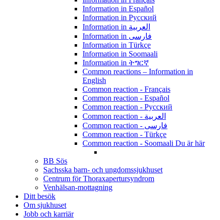
Information in Español
Information in Pусский
Information in العربية
Information in فارسی
Information in Türkçe
Information in Soomaali
Information in ትግርኛ
Common reactions – Information in
English
Common reaction - Français
Common reaction - Español
Common reaction - Pусский
Common reaction - العربية
Common reaction - فارسی
Common reaction - Türkçe
Common reaction - Soomaali
Du är här
BB Sös
Sachsska barn- och ungdomssjukhuset
Centrum för Thoraxapertursyndrom
Venhälsan-mottagning
Ditt besök
Om sjukhuset
Jobb och karriär