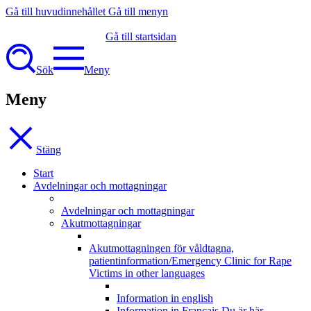
Gå till huvudinnehållet
Gå till menyn
Gå till startsidan
Sök
Meny
Meny
Stäng
Start
Avdelningar och mottagningar
Avdelningar och mottagningar
Akutmottagningar
Akutmottagningen för våldtagna,
patientinformation/Emergency Clinic for Rape
Victims in other languages
Information in english
Information in Français
Du är här