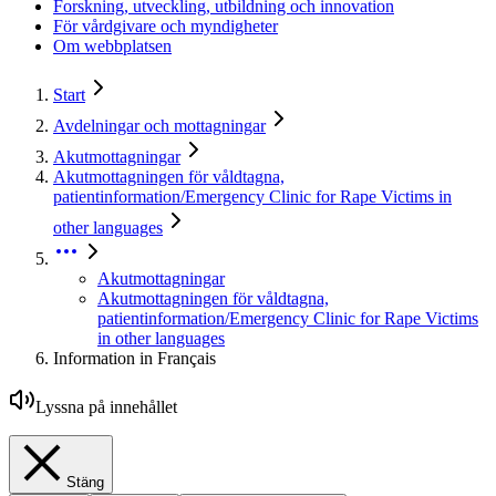
Forskning, utveckling, utbildning och innovation
För vårdgivare och myndigheter
Om webbplatsen
Start
Avdelningar och mottagningar
Akutmottagningar
Akutmottagningen för våldtagna,
patientinformation/Emergency Clinic for Rape Victims in
other languages
Akutmottagningar
Akutmottagningen för våldtagna,
patientinformation/Emergency Clinic for Rape Victims
in other languages
Information in Français
Lyssna på innehållet
Stäng