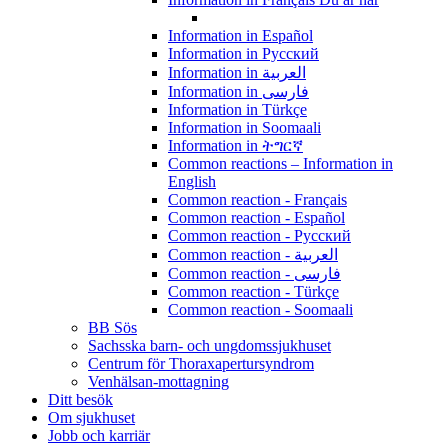
Information in Español
Information in Pусский
Information in العربية
Information in فارسی
Information in Türkçe
Information in Soomaali
Information in ትግርኛ
Common reactions – Information in
English
Common reaction - Français
Common reaction - Español
Common reaction - Pусский
Common reaction - العربية
Common reaction - فارسی
Common reaction - Türkçe
Common reaction - Soomaali
BB Sös
Sachsska barn- och ungdomssjukhuset
Centrum för Thoraxapertursyndrom
Venhälsan-mottagning
Ditt besök
Om sjukhuset
Jobb och karriär