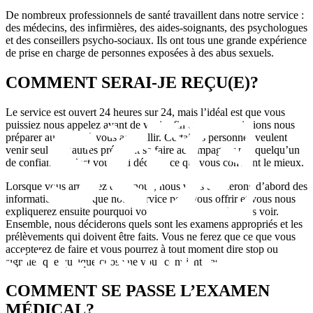
De nombreux professionnels de santé travaillent dans notre service :
des médecins, des infirmières, des aides-soignants, des psychologues
et des conseillers psycho-sociaux. Ils ont tous une grande expérience
de prise en charge de personnes exposées à des abus sexuels.
COMMENT SERAI-JE REÇU(E)?
Le service est ouvert 24 heures sur 24, mais l’idéal est que vous
puissiez nous appelez avant de venir afin que nous puissions nous
préparer au mieux à vous accueillir. Certaines personnes veulent
venir seules, d’autres préfèrent se faire accompagner par quelqu’un
de confiance. C’est vous qui décidez ce qui vous convient le mieux.
Lorsque vous arriverez chez nous, nous vous donnerons d’abord des
informations sur ce que notre service peut vous offrir et vous nous
expliquerez ensuite pourquoi vous avez voulu venir nous voir.
Ensemble, nous déciderons quels sont les examens appropriés et les
prélèvements qui doivent être faits. Vous ne ferez que ce que vous
accepterez de faire et vous pourrez à tout moment dire stop ou
signaler que quelque chose ne vous convient pas.
COMMENT SE PASSE L’EXAMEN
MÉDICAL?