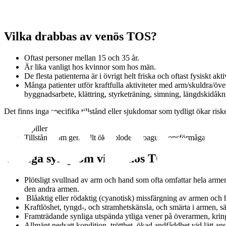
Vilka drabbas av venös TOS?
Oftast personer mellan 15 och 35 år.
Är lika vanligt hos kvinnor som hos män.
De flesta patienterna är i övrigt helt friska och oftast fysiskt akti
Många patienter utför kraftfulla aktiviteter med arm/skuldra/överk
byggnadsarbete, klättring, styrketräning, simning, längdskidåkn
Det finns inga specifika tillstånd eller sjukdomar som tydligt ökar ri
P-piller
Tillstånd som generellt ökar blodets koagulationsförmåga.
Vanliga symptom vid venös TOS
Plötsligt svullnad av arm och hand som ofta omfattar hela arm
den andra armen.
Blåaktig eller rödaktig (cyanotisk) missfärgning av armen och 
Kraftlöshet, tyngd-, och stramhetskänsla, och smärta i armen, sär
Framträdande synliga utspända ytliga vener på överarmen, kring
Allmänt nedsatt kondition, trötthet, ökad andfåddhet vid lätt a