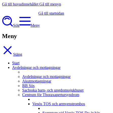
Gå till huvudinnehållet
Gå till menyn
Gå till startsidan
Sök
Meny
Meny
Stäng
Start
Avdelningar och mottagningar
Avdelningar och mottagningar
Akutmottagningar
BB Sös
Sachsska barn- och ungdomssjukhuset
Centrum för Thoraxapertursyndrom
Venös TOS och armvenstrombos
Symptom vid Venös TOS
Du är här