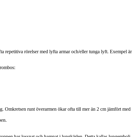
fta repetitiva rörelser med lyfta armar och/eller tunga lyft. Exempel är
 trombos:
g. Omkretsen runt överarmen ökar ofta till mer än 2 cm jämfört med
pen.
proppen har lossnat och hamnat i lungkärlen. Detta kallas lungemboli.