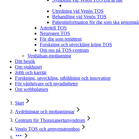
Utredning vid Venös TOS
Behandling vid Venös TOS
Patientinformation för dig som ska genomgå
Arteriell TOS
Neurogen TOS
För dig som remittent
Forskning och utveckling kring TOS
Om oss på TOS-centrum
Venhälsan-mottagning
Ditt besök
Om sjukhuset
Jobb och karriär
Forskning, utveckling, utbildning och innovation
För vårdgivare och myndigheter
Om webbplatsen
Start
Avdelningar och mottagningar
Centrum för Thoraxapertursyndrom
Venös TOS och armvenstrombos