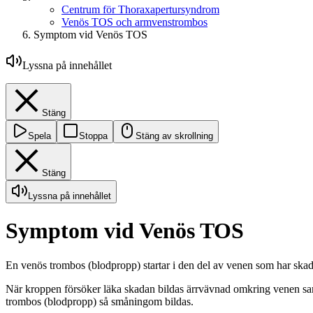
Centrum för Thoraxapertursyndrom
Venös TOS och armvenstrombos
Symptom vid Venös TOS
Lyssna på innehållet
Stäng
Spela
Stoppa
Stäng av skrollning
Stäng
Lyssna på innehållet
Symptom vid Venös TOS
En venös trombos (blodpropp) startar i den del av venen som har skad
När kroppen försöker läka skadan bildas ärrvävnad omkring venen samtid
trombos (blodpropp) så småningom bildas.