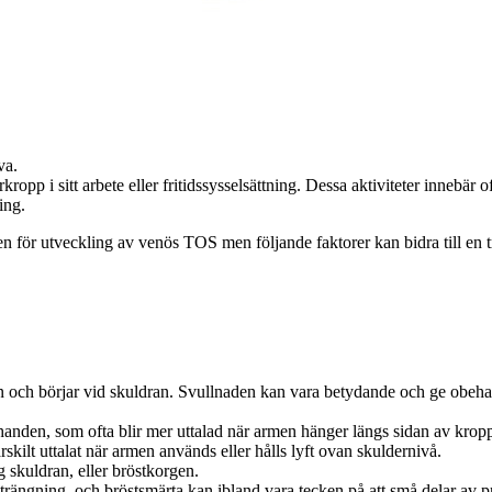
va.
ropp i sitt arbete eller fritidssysselsättning. Dessa aktiviteter innebär o
ing.
sken för utveckling av venös TOS men följande faktorer kan bidra till en
en och börjar vid skuldran. Svullnaden kan vara betydande och ge obeha
handen, som ofta blir mer uttalad när armen hänger längs sidan av krop
skilt uttalat när armen används eller hålls lyft ovan skuldernivå.
 skuldran, eller bröstkorgen.
nsträngning och bröstsmärta kan ibland vara tecken på att små delar av 