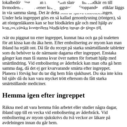
lokalbedövning. Sedan förs en tunn slang in till blodkärlen till
livmodern eller till vener kring äggstockar. Stoppande partiklar läggs
in via samma slang. Det är detta som är själva emboliseringen.
Under hela ingreppet görs en så kallad genomlysning (röntgen), så
att röntgenläkaren kan se hur blodkärlen går och med hjälp av
kontrastvätska kontrollera blodkärlen innan de täpps till.
När du piggnat till efter ingreppet, kunnat fika och gå på toaletten
för att kissa kan du åka hem. Efter embolisering av myom kan man
ibland ha rejält ont. Då får du recept på starka smärtstillande tabletter
som du behöver ta de närmaste dagarna efter ingreppet. Enstaka
gånger kan man få stanna kvar över natten för fortsatt hjälp med
smärtlindring. Vid embolisering av åderbråck kan man ofta gå hem
samma dag, då det ej ger kvarvarande smärta efter ingreppet.
Planera i förväg hur du tar dig hem från sjukhuset. Du ska inte köra
bil själv då du kan vara mycket trött eftersom du fått starka
smärtstillande mediciner.
Hemma igen efter ingreppet
Räkna med att vara hemma från arbetet eller studier några dagar,
ibland upp till en vecka vid embolisering av åderbråck. Vid
embolisering av myom sjukskrivs du två veckor av läkare på
avdelningen innan du går hem.