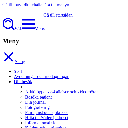
Gå till huvudinnehållet
Gå till menyn
Gå till startsidan
Sök
Meny
Meny
Stäng
Start
Avdelningar och mottagningar
Ditt besök
Alltid öppet - e-kallelser och videomöten
Besöka patient
Din journal
Fotografering
Färdtjänst och sjukresor
Hitta till Södersjukhuset
Informationsdisk
Kläder och värdesaker