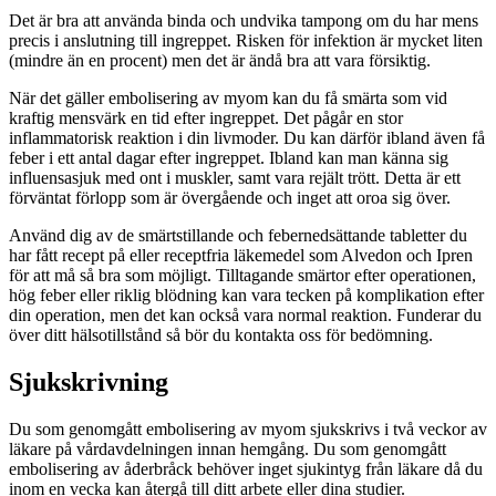
Det är bra att använda binda och undvika tampong om du har mens
precis i anslutning till ingreppet. Risken för infektion är mycket liten
(mindre än en procent) men det är ändå bra att vara försiktig.
När det gäller embolisering av myom kan du få smärta som vid
kraftig mensvärk en tid efter ingreppet. Det pågår en stor
inflammatorisk reaktion i din livmoder. Du kan därför ibland även få
feber i ett antal dagar efter ingreppet. Ibland kan man känna sig
influensasjuk med ont i muskler, samt vara rejält trött. Detta är ett
förväntat förlopp som är övergående och inget att oroa sig över.
Använd dig av de smärtstillande och febernedsättande tabletter du
har fått recept på eller receptfria läkemedel som Alvedon och Ipren
för att må så bra som möjligt. Tilltagande smärtor efter operationen,
hög feber eller riklig blödning kan vara tecken på komplikation efter
din operation, men det kan också vara normal reaktion. Funderar du
över ditt hälsotillstånd så bör du kontakta oss för bedömning.
Sjukskrivning
Du som genomgått embolisering av myom sjukskrivs i två veckor av
läkare på vårdavdelningen innan hemgång. Du som genomgått
embolisering av åderbråck behöver inget sjukintyg från läkare då du
inom en vecka kan återgå till ditt arbete eller dina studier.