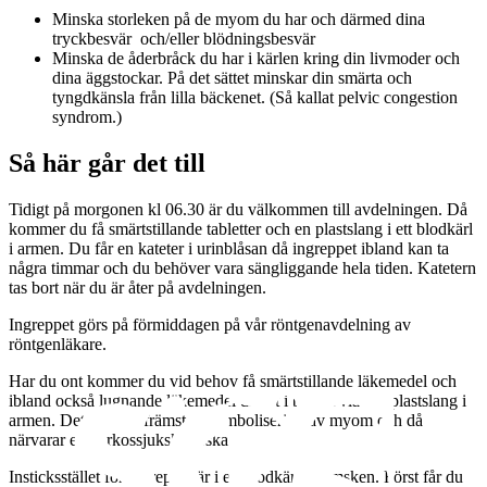
Minska storleken på de myom du har och därmed dina
tryckbesvär och/eller blödningsbesvär
Minska de åderbråck du har i kärlen kring din livmoder och
dina äggstockar. På det sättet minskar din smärta och
tyngdkänsla från lilla bäckenet. (Så kallat pelvic congestion
syndrom.)
Så här går det till
Tidigt på morgonen kl 06.30 är du välkommen till avdelningen. Då
kommer du få smärtstillande tabletter och en plastslang i ett blodkärl
i armen. Du får en kateter i urinblåsan då ingreppet ibland kan ta
några timmar och du behöver vara sängliggande hela tiden. Katetern
tas bort när du är åter på avdelningen.
Ingreppet görs på förmiddagen på vår röntgenavdelning av
röntgenläkare.
Har du ont kommer du vid behov få smärtstillande läkemedel och
ibland också lugnande läkemedel direkt i blodet via din plastslang i
armen. Detta gäller främst vid embolisering av myom och då
närvarar en narkossjuksköterska.
Insticksstället för ingreppet är i ett blodkärl i ljumsken. Först får du