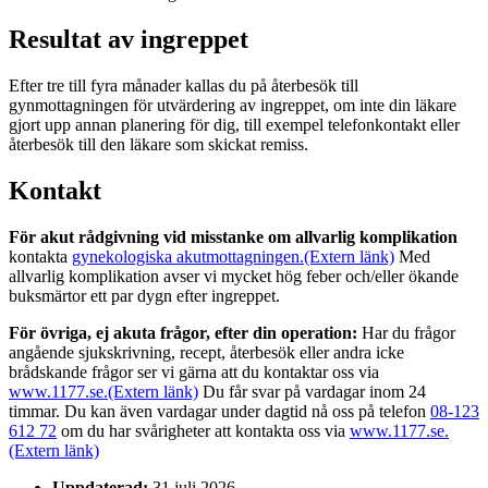
Resultat av ingreppet
Efter tre till fyra månader kallas du på återbesök till
gynmottagningen för utvärdering av ingreppet, om inte din läkare
gjort upp annan planering för dig, till exempel telefonkontakt eller
återbesök till den läkare som skickat remiss.
Kontakt
För akut rådgivning vid misstanke om allvarlig komplikation
kontakta
gynekologiska akutmottagningen.
(Extern länk)
Med
allvarlig komplikation avser vi mycket hög feber och/eller ökande
buksmärtor ett par dygn efter ingreppet.
För övriga, ej akuta frågor, efter din operation:
Har du frågor
angående sjukskrivning, recept, återbesök eller andra icke
brådskande frågor ser vi gärna att du kontaktar oss via
www.1177.se.
(Extern länk)
Du får svar på vardagar inom 24
timmar. Du kan även vardagar under dagtid nå oss på telefon
08-123
612 72
om du har svårigheter att kontakta oss via
www.1177.se.
(Extern länk)
Uppdaterad:
31 juli 2026