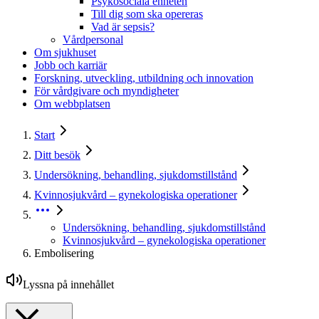
Psykosociala enheten
Till dig som ska opereras
Vad är sepsis?
Vårdpersonal
Om sjukhuset
Jobb och karriär
Forskning, utveckling, utbildning och innovation
För vårdgivare och myndigheter
Om webbplatsen
Start
Ditt besök
Undersökning, behandling, sjukdomstillstånd
Kvinnosjukvård – gynekologiska operationer
Undersökning, behandling, sjukdomstillstånd
Kvinnosjukvård – gynekologiska operationer
Embolisering
Lyssna på innehållet