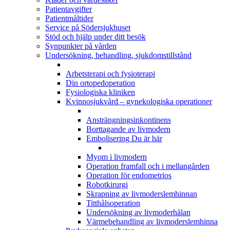
Patientavgifter
Patientmåltider
Service på Södersjukhuset
Stöd och hjälp under ditt besök
Synpunkter på vården
Undersökning, behandling, sjukdomstillstånd
Arbetsterapi och fysioterapi
Din ortopedoperation
Fysiologiska kliniken
Kvinnosjukvård – gynekologiska operationer
Ansträngningsinkontinens
Borttagande av livmodern
Embolisering
Du är här
Myom i livmodern
Operation framfall och i mellangården
Operation för endometrios
Robotkirurgi
Skrapning av livmoderslemhinnan
Titthålsoperation
Undersökning av livmoderhålan
Värmebehandling av livmoderslemhinna