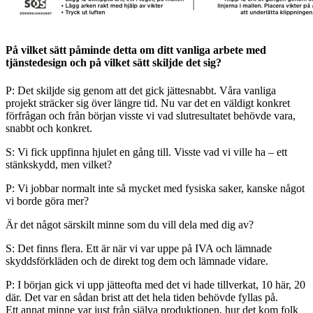
På vilket sätt påminde detta om ditt vanliga arbete med
tjänstedesign och på vilket sätt skiljde det sig?
P: Det skiljde sig genom att det gick jättesnabbt. Våra vanliga
projekt sträcker sig över längre tid. Nu var det en väldigt konkret
förfrågan och från början visste vi vad slutresultatet behövde vara,
snabbt och konkret.
S: Vi fick uppfinna hjulet en gång till. Visste vad vi ville ha – ett
stänkskydd, men vilket?
P: Vi jobbar normalt inte så mycket med fysiska saker, kanske något
vi borde göra mer?
Är det något särskilt minne som du vill dela med dig av?
S: Det finns flera. Ett är när vi var uppe på IVA och lämnade
skyddsförkläden och de direkt tog dem och lämnade vidare.
P: I början gick vi upp jätteofta med det vi hade tillverkat, 10 här, 20
där. Det var en sådan brist att det hela tiden behövde fyllas på.
Ett annat minne var just från själva produktionen, hur det kom folk