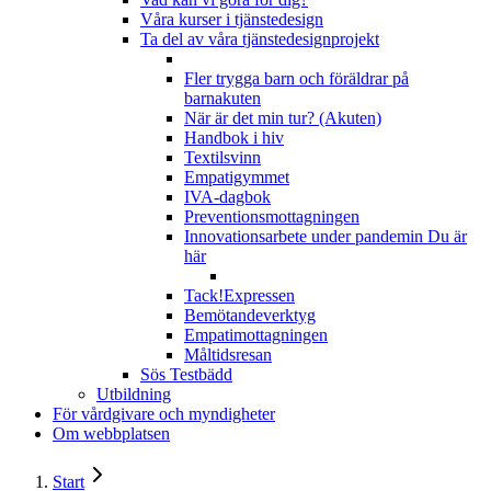
Våra kurser i tjänstedesign
Ta del av våra tjänstedesignprojekt
Fler trygga barn och föräldrar på
barnakuten
När är det min tur? (Akuten)
Handbok i hiv
Textilsvinn
Empatigymmet
IVA-dagbok
Preventionsmottagningen
Innovationsarbete under pandemin
Du är
här
Tack!Expressen
Bemötandeverktyg
Empatimottagningen
Måltidsresan
Sös Testbädd
Utbildning
För vårdgivare och myndigheter
Om webbplatsen
Start