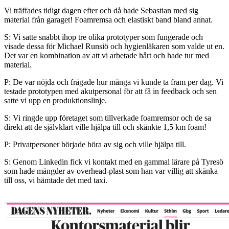
Vi träffades tidigt dagen efter och då hade Sebastian med sig
material från garaget! Foamremsa och elastiskt band bland annat.
S: Vi satte snabbt ihop tre olika prototyper som fungerade och
visade dessa för Michael Runsiö och hygienläkaren som valde ut en.
Det var en kombination av att vi arbetade hårt och hade tur med
material.
P: De var nöjda och frågade hur många vi kunde ta fram per dag. Vi
testade prototypen med akutpersonal för att få in feedback och sen
satte vi upp en produktionslinje.
S: Vi ringde upp företaget som tillverkade foamremsor och de sa
direkt att de självklart ville hjälpa till och skänkte 1,5 km foam!
P: Privatpersoner började höra av sig och ville hjälpa till.
S: Genom Linkedin fick vi kontakt med en gammal lärare på Tyresö
som hade mängder av overhead-plast som han var villig att skänka
till oss, vi hämtade det med taxi.