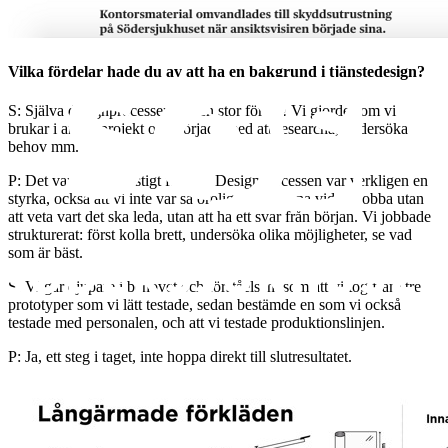
Vilka fördelar hade du av att ha en bakgrund i tjänstedesign?
S: Själva designprocessen var en stor fördel! Vi gjorde som vi
brukar i andra projekt och började med att researcha, undersöka
behov mm.
P: Det var inget konstigt för oss. Designprocessen var verkligen en
styrka, också att vi inte var så oroliga, vi är vana vid att jobba utan
att veta vart det ska leda, utan att ha ett svar från början. Vi jobbade
strukturerat: först kolla brett, undersöka olika möjligheter, se vad
som är bäst.
S: Vi går djupare i behovet och förståelsen: som att vi tog fram tre
prototyper som vi lätt testade, sedan bestämde en som vi också
testade med personalen, och att vi testade produktionslinjen.
P: Ja, ett steg i taget, inte hoppa direkt till slutresultatet.