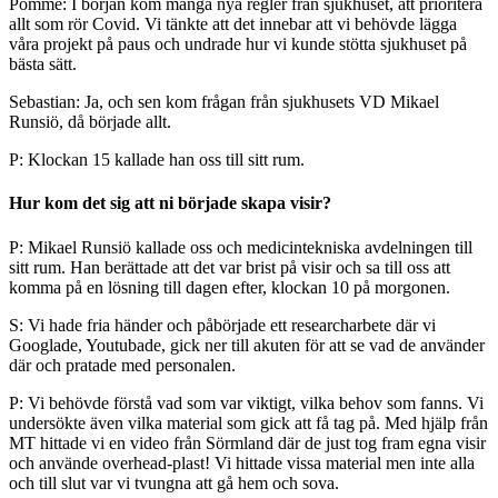
Pomme: I början kom många nya regler från sjukhuset, att prioritera
allt som rör Covid. Vi tänkte att det innebar att vi behövde lägga
våra projekt på paus och undrade hur vi kunde stötta sjukhuset på
bästa sätt.
Sebastian: Ja, och sen kom frågan från sjukhusets VD Mikael
Runsiö, då började allt.
P: Klockan 15 kallade han oss till sitt rum.
Hur kom det sig att ni började skapa visir?
P: Mikael Runsiö kallade oss och medicintekniska avdelningen till
sitt rum. Han berättade att det var brist på visir och sa till oss att
komma på en lösning till dagen efter, klockan 10 på morgonen.
S: Vi hade fria händer och påbörjade ett researcharbete där vi
Googlade, Youtubade, gick ner till akuten för att se vad de använder
där och pratade med personalen.
P: Vi behövde förstå vad som var viktigt, vilka behov som fanns. Vi
undersökte även vilka material som gick att få tag på. Med hjälp från
MT hittade vi en video från Sörmland där de just tog fram egna visir
och använde overhead-plast! Vi hittade vissa material men inte alla
och till slut var vi tvungna att gå hem och sova.