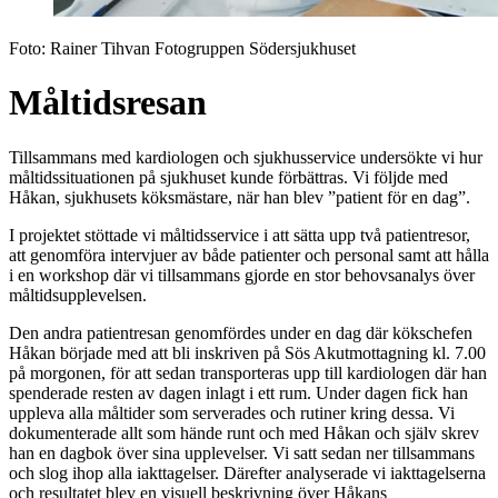
Foto:
Rainer Tihvan Fotogruppen Södersjukhuset
Måltidsresan
Tillsammans med kardiologen och sjukhusservice undersökte vi hur
måltidssituationen på sjukhuset kunde förbättras. Vi följde med
Håkan, sjukhusets köksmästare, när han blev ”patient för en dag”.
I projektet stöttade vi måltidsservice i att sätta upp två patientresor,
att genomföra intervjuer av både patienter och personal samt att hålla
i en workshop där vi tillsammans gjorde en stor behovsanalys över
måltidsupplevelsen.
Den andra patientresan genomfördes under en dag där kökschefen
Håkan började med att bli inskriven på Sös Akutmottagning kl. 7.00
på morgonen, för att sedan transporteras upp till kardiologen där han
spenderade resten av dagen inlagt i ett rum. Under dagen fick han
uppleva alla måltider som serverades och rutiner kring dessa. Vi
dokumenterade allt som hände runt och med Håkan och själv skrev
han en dagbok över sina upplevelser. Vi satt sedan ner tillsammans
och slog ihop alla iakttagelser. Därefter analyserade vi iakttagelserna
och resultatet blev en visuell beskrivning över Håkans