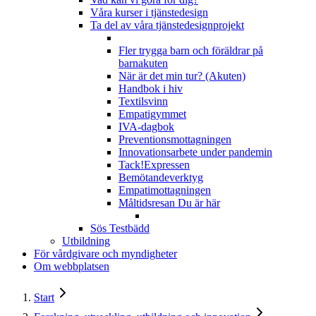
Våra kurser i tjänstedesign
Ta del av våra tjänstedesignprojekt
Fler trygga barn och föräldrar på
barnakuten
När är det min tur? (Akuten)
Handbok i hiv
Textilsvinn
Empatigymmet
IVA-dagbok
Preventionsmottagningen
Innovationsarbete under pandemin
Tack!Expressen
Bemötandeverktyg
Empatimottagningen
Måltidsresan
Du är här
Sös Testbädd
Utbildning
För vårdgivare och myndigheter
Om webbplatsen
Start