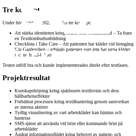
Tre koncept
Under hösten/vinter 2022 testades tre koncept:
Att stärka identiteten kring rollen som Textilombud – Ta fram
en Textilombudsutbildning
Checklista i Take Care – Att patienten har kläder vid hemgång
Sös Garderoben – erbjuda patienter som inte har egna kläder
second hand-kläder
Testen utföll bra och kunde implementerades direkt efter testfasen.
Projektresultat
Kunskapshöjning kring sjukhusets textilsvinn och dess
hållbarhetseffekter
Förbättrat processen kring textilhantering genom samverkan
av interna aktörer
Tydlig visualisering av vart arbetskläder kan hämtas och
hanteras
SMS-tjänst att använda vid brist eller kommande brist på
arbetskläder
Ändrat informationsflödet kring behovet av patient- och