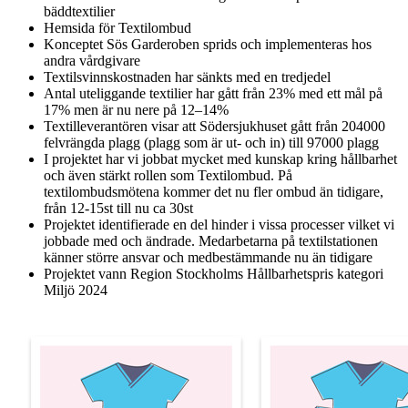
bäddtextilier
Hemsida för Textilombud
Konceptet Sös Garderoben sprids och implementeras hos
andra vårdgivare
Textilsvinnskostnaden har sänkts med en tredjedel
Antal uteliggande textilier har gått från 23% med ett mål på
17% men är nu nere på 12–14%
Textilleverantören visar att Södersjukhuset gått från 204000
felvrängda plagg (plagg som är ut- och in) till 97000 plagg
I projektet har vi jobbat mycket med kunskap kring hållbarhet
och även stärkt rollen som Textilombud. På
textilombudsmötena kommer det nu fler ombud än tidigare,
från 12-15st till nu ca 30st
Projektet identifierade en del hinder i vissa processer vilket vi
jobbade med och ändrade. Medarbetarna på textilstationen
känner större ansvar och medbestämmande nu än tidigare
Projektet vann Region Stockholms Hållbarhetspris kategori
Miljö 2024