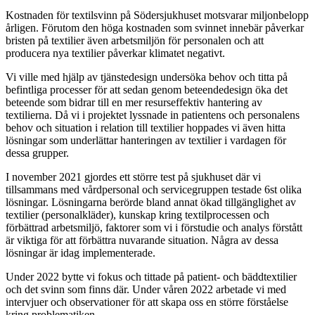
Kostnaden för textilsvinn på Södersjukhuset motsvarar miljonbelopp
årligen. Förutom den höga kostnaden som svinnet innebär påverkar
bristen på textilier även arbetsmiljön för personalen och att
producera nya textilier påverkar klimatet negativt.
Vi ville med hjälp av tjänstedesign undersöka behov och titta på
befintliga processer för att sedan genom beteendedesign öka det
beteende som bidrar till en mer resurseffektiv hantering av
textilierna. Då vi i projektet lyssnade in patientens och personalens
behov och situation i relation till textilier hoppades vi även hitta
lösningar som underlättar hanteringen av textilier i vardagen för
dessa grupper.
I november 2021 gjordes ett större test på sjukhuset där vi
tillsammans med vårdpersonal och servicegruppen testade 6st olika
lösningar. Lösningarna berörde bland annat ökad tillgänglighet av
textilier (personalkläder), kunskap kring textilprocessen och
förbättrad arbetsmiljö, faktorer som vi i förstudie och analys förstått
är viktiga för att förbättra nuvarande situation. Några av dessa
lösningar är idag implementerade.
Under 2022 bytte vi fokus och tittade på patient- och bäddtextilier
och det svinn som finns där. Under våren 2022 arbetade vi med
intervjuer och observationer för att skapa oss en större förståelse
kring problematiken.