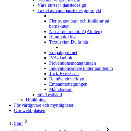
Våra kurser i tjänstedesign
Ta del av våra tjänstedesignprojekt
Fler trygga barn och föräldrar på
barnakuten
När är det min tur? (Akuten)
Handbok i hiv
Textilsvinn
Du är här
Empatigymmet
IVA-dagbok
Preventionsmottagningen
Innovationsarbete under pandemin
Tack!Expressen
Bemötandeverktyg
Empatimottagningen
Måltidsresan
Sös Testbädd
Utbildning
För vårdgivare och myndigheter
Om webbplatsen
Start