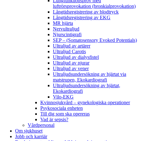
Lungfunktionsprov med
luftrörsprovokation (bronkialprovokation)
Långtidsregistrering av blodtryck
Långtidsregistrering av EKG
MR hjärta
Nervultraljud
Njurscintigrafi
SEP – (Somatosensory Evoked Potentials)
Ultraljud av artärer
Ultraljud Carotis
Ultraljud av dialysfistel
Ultraljud av njurar
Ultraljud av vener
Ultraljudsundersökning av hjärtat via
matstrupen, Ekokardiografi
Ultraljudsundersökning av hjärtat,
Ekokardiografi
Vilo-EKG
Kvinnosjukvård – gynekologiska operationer
Psykosociala enheten
Till dig som ska opereras
Vad är sepsis?
Vårdpersonal
Om sjukhuset
Jobb och karriär