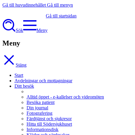
Gå till huvudinnehållet
Gå till menyn
Gå till startsidan
Sök
Meny
Meny
Stäng
Start
Avdelningar och mottagningar
Ditt besök
Alltid öppet - e-kallelser och videomöten
Besöka patient
Din journal
Fotografering
Färdtjänst och sjukresor
Hitta till Södersjukhuset
Informationsdisk
Kläder och värdesaker