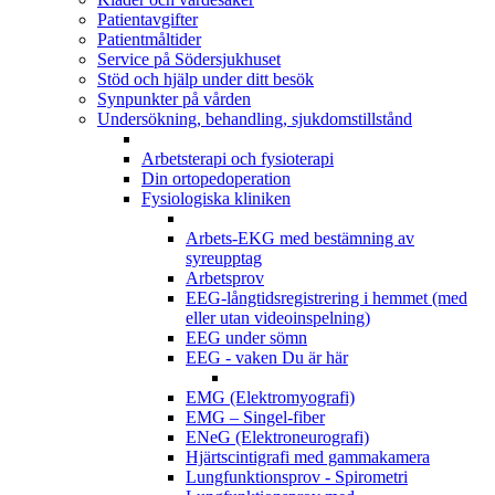
Patientavgifter
Patientmåltider
Service på Södersjukhuset
Stöd och hjälp under ditt besök
Synpunkter på vården
Undersökning, behandling, sjukdomstillstånd
Arbetsterapi och fysioterapi
Din ortopedoperation
Fysiologiska kliniken
Arbets-EKG med bestämning av
syreupptag
Arbetsprov
EEG-långtidsregistrering i hemmet (med
eller utan videoinspelning)
EEG under sömn
EEG - vaken
Du är här
EMG (Elektromyografi)
EMG – Singel-fiber
ENeG (Elektroneurografi)
Hjärtscintigrafi med gammakamera
Lungfunktionsprov - Spirometri