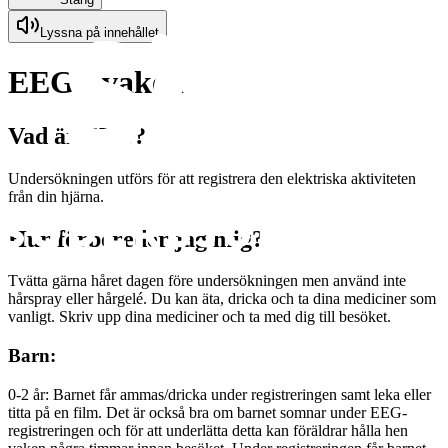
Lyssna på innehållet
EEG - vaken
Vad är EEG?
Undersökningen utförs för att registrera den elektriska aktiviteten
från din hjärna.
Hur förbereder jag mig?
Tvätta gärna håret dagen före undersökningen men använd inte
hårspray eller hårgelé. Du kan äta, dricka och ta dina mediciner som
vanligt. Skriv upp dina mediciner och ta med dig till besöket.
Barn:
0-2 år: Barnet får ammas/dricka under registreringen samt leka eller
titta på en film. Det är också bra om barnet somnar under EEG-
registreringen och för att underlätta detta kan föräldrar hålla hen