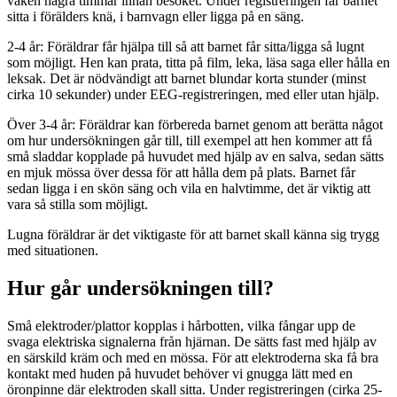
vaken några timmar innan besöket. Under registreringen får barnet
sitta i förälders knä, i barnvagn eller ligga på en säng.
2-4 år: Föräldrar får hjälpa till så att barnet får sitta/ligga så lugnt
som möjligt. Hen kan prata, titta på film, leka, läsa saga eller hålla en
leksak. Det är nödvändigt att barnet blundar korta stunder (minst
cirka 10 sekunder) under EEG-registreringen, med eller utan hjälp.
Över 3-4 år: Föräldrar kan förbereda barnet genom att berätta något
om hur undersökningen går till, till exempel att hen kommer att få
små sladdar kopplade på huvudet med hjälp av en salva, sedan sätts
en mjuk mössa över dessa för att hålla dem på plats. Barnet får
sedan ligga i en skön säng och vila en halvtimme, det är viktig att
vara så stilla som möjligt.
Lugna föräldrar är det viktigaste för att barnet skall känna sig trygg
med situationen.
Hur går undersökningen till?
Små elektroder/plattor kopplas i hårbotten, vilka fångar upp de
svaga elektriska signalerna från hjärnan. De sätts fast med hjälp av
en särskild kräm och med en mössa. För att elektroderna ska få bra
kontakt med huden på huvudet behöver vi gnugga lätt med en
öronpinne där elektroden skall sitta. Under registreringen (cirka 25-