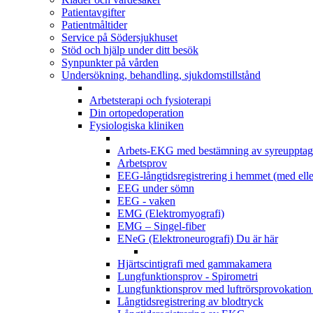
Patientavgifter
Patientmåltider
Service på Södersjukhuset
Stöd och hjälp under ditt besök
Synpunkter på vården
Undersökning, behandling, sjukdomstillstånd
Arbetsterapi och fysioterapi
Din ortopedoperation
Fysiologiska kliniken
Arbets-EKG med bestämning av syreupptag
Arbetsprov
EEG-långtidsregistrering i hemmet (med elle
EEG under sömn
EEG - vaken
EMG (Elektromyografi)
EMG – Singel-fiber
ENeG (Elektroneurografi)
Du är här
Hjärtscintigrafi med gammakamera
Lungfunktionsprov - Spirometri
Lungfunktionsprov med luftrörsprovokation 
Långtidsregistrering av blodtryck