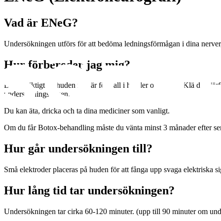
Vad är ENeG?
Undersökningen utförs för att bedöma ledningsförmågan i dina nerver, 
Hur förbereder jag mig?
Det är viktigt att huden inte är för kall i händer och fötter. Klä dig 
undersökningsdagen.
Du kan äta, dricka och ta dina mediciner som vanligt.
Om du får Botox-behandling måste du vänta minst 3 månader efter sen
Hur går undersökningen till?
Små elektroder placeras på huden för att fånga upp svaga elektriska sig
Hur lång tid tar undersökningen?
Undersökningen tar cirka 60-120 minuter. (upp till 90 minuter om un