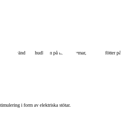
lt ute. Använd inte hudkräm på händer, armar, ben eller fötter på
imulering i form av elektriska stötar.