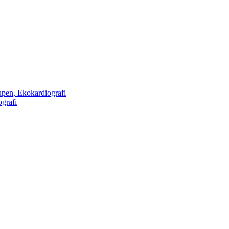
rupen, Ekokardiografi
ografi