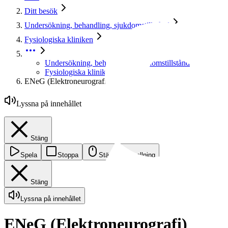
Ditt besök
Undersökning, behandling, sjukdomstillstånd
Fysiologiska kliniken
Undersökning, behandling, sjukdomstillstånd
Fysiologiska kliniken
ENeG (Elektroneurografi)
Lyssna på innehållet
Stäng
Spela
Stoppa
Stäng av skrollning
Stäng
Lyssna på innehållet
ENeG (Elektroneurografi)