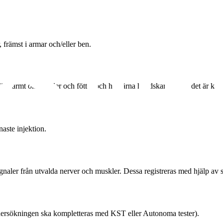
främst i armar och/eller ben.
därför varmt om händer och fötter och ha gärna handskar på, om det är kal
aste injektion.
naler från utvalda nerver och muskler. Dessa registreras med hjälp av st
dersökningen ska kompletteras med KST eller Autonoma tester).