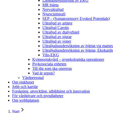
Långtidsregistrering av EKG
MR hjärta
Nervultraljud
Njurscintigrafi
SEP – (Somatosensory Evoked Potentials)
Ultraljud av artärer
Ultraljud Carotis
Ultraljud av dialysfistel
Ultraljud av njurar
Ultraljud av vener
Ultraljudsundersökning av hjärtat via matst
Ultraljudsundersökning av hjärtat, Ekokardi
Vilo-EKG
Kvinnosjukvård – gynekologiska operationer
Psykosociala enheten
Till dig som ska opereras
Vad är sepsis?
Vårdpersonal
Om sjukhuset
Jobb och karriär
Forskning, utveckling, utbildning och innovation
För vårdgivare och myndigheter
Om webbplatsen
Start