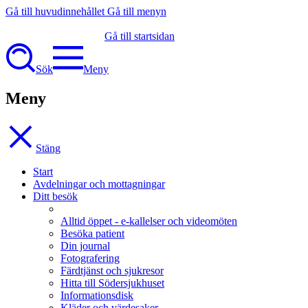
Gå till huvudinnehållet
Gå till menyn
Gå till startsidan
Sök
Meny
Meny
Stäng
Start
Avdelningar och mottagningar
Ditt besök
Alltid öppet - e-kallelser och videomöten
Besöka patient
Din journal
Fotografering
Färdtjänst och sjukresor
Hitta till Södersjukhuset
Informationsdisk
Kläder och värdesaker