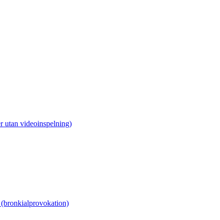
r utan videoinspelning)
(bronkialprovokation)