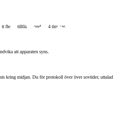
t flertal tillfällen under 24 timmar.
undvika att apparaten syns.
s kring midjan. Du för protokoll över över sovtider, uttalad