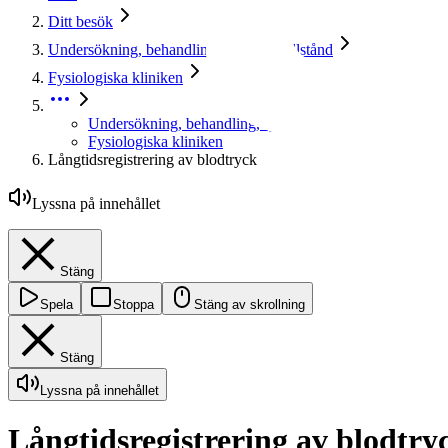
Ditt besök
Undersökning, behandling, sjukdomstillstånd
Fysiologiska kliniken
Undersökning, behandling, sjukdomstillstånd
Fysiologiska kliniken
Långtidsregistrering av blodtryck
Lyssna på innehållet
Stäng
Spela
Stoppa
Stäng av skrollning
Stäng
Lyssna på innehållet
Långtidsregistrering av blodtry