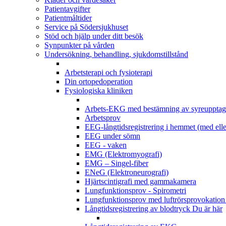
Patientavgifter
Patientmåltider
Service på Södersjukhuset
Stöd och hjälp under ditt besök
Synpunkter på vården
Undersökning, behandling, sjukdomstillstånd
Arbetsterapi och fysioterapi
Din ortopedoperation
Fysiologiska kliniken
Arbets-EKG med bestämning av syreupptag
Arbetsprov
EEG-långtidsregistrering i hemmet (med elle
EEG under sömn
EEG - vaken
EMG (Elektromyografi)
EMG – Singel-fiber
ENeG (Elektroneurografi)
Hjärtscintigrafi med gammakamera
Lungfunktionsprov - Spirometri
Lungfunktionsprov med luftrörsprovokation 
Långtidsregistrering av blodtryck
Du är här