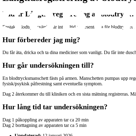
Vad är Långtidsregistrering av blodtryck?
Enstaka blodtrycksvärden är inte alltid representativa för blodtrycket u
Hur förbereder jag mig?
Du får äta, dricka och ta dina mediciner som vanligt. Du får inte dusc
Hur går undersökningen till?
En blodtrycksmanschett fästs på armen. Manschetten pumpas upp regelbu
fysisk/psykisk påfrestning samt eventuella symptom.
Dag 2 återkommer du till kliniken och en sista mätning registreras. 
Hur lång tid tar undersökningen?
Dag 1 påkoppling av apparaten tar ca 20 min
Dag 2 borttagning av apparaten tar ca 5 min
Uppdaterad:
12 januari 2026