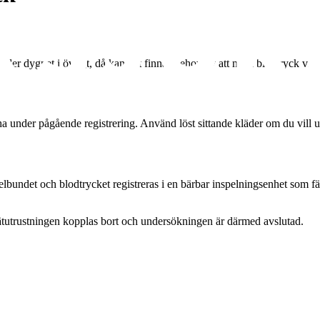
nder dygnet i övrigt, då kan det finnas behov av att mäta blodtryck vid et
ha under pågående registrering. Använd löst sittande kläder om du vill 
ndet och blodtrycket registreras i en bärbar inspelningsenhet som fäst
Mätutrustningen kopplas bort och undersökningen är därmed avslutad.