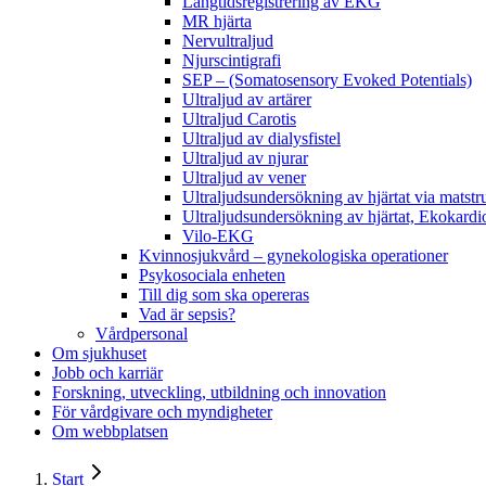
Långtidsregistrering av EKG
MR hjärta
Nervultraljud
Njurscintigrafi
SEP – (Somatosensory Evoked Potentials)
Ultraljud av artärer
Ultraljud Carotis
Ultraljud av dialysfistel
Ultraljud av njurar
Ultraljud av vener
Ultraljudsundersökning av hjärtat via matst
Ultraljudsundersökning av hjärtat, Ekokardi
Vilo-EKG
Kvinnosjukvård – gynekologiska operationer
Psykosociala enheten
Till dig som ska opereras
Vad är sepsis?
Vårdpersonal
Om sjukhuset
Jobb och karriär
Forskning, utveckling, utbildning och innovation
För vårdgivare och myndigheter
Om webbplatsen
Start