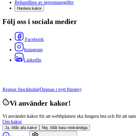
Behandling av personuppgifter
Hantera kakor
Följ oss i sociala medier
Facebook
Instagram
LinkedIn
Region Stockholm
(Öppnas i nytt fönster)
Vi använder kakor!
Vi använder kakor för att webbplatsen ska fungera bra och för att samla i
Om kakor
Ja, tillåt alla kakor
Nej, tillåt bara nödvändiga