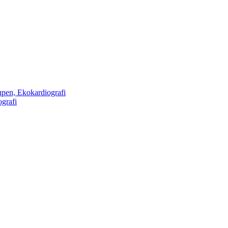
rupen, Ekokardiografi
ografi