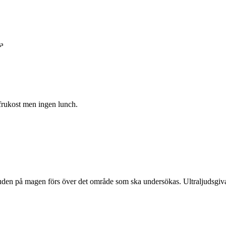
a.
t frukost men ingen lunch.
huden på magen förs över det område som ska undersökas. Ultraljudsgiva