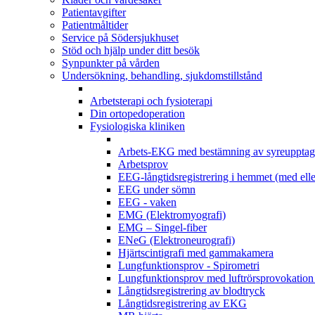
Patientavgifter
Patientmåltider
Service på Södersjukhuset
Stöd och hjälp under ditt besök
Synpunkter på vården
Undersökning, behandling, sjukdomstillstånd
Arbetsterapi och fysioterapi
Din ortopedoperation
Fysiologiska kliniken
Arbets-EKG med bestämning av syreupptag
Arbetsprov
EEG-långtidsregistrering i hemmet (med elle
EEG under sömn
EEG - vaken
EMG (Elektromyografi)
EMG – Singel-fiber
ENeG (Elektroneurografi)
Hjärtscintigrafi med gammakamera
Lungfunktionsprov - Spirometri
Lungfunktionsprov med luftrörsprovokation 
Långtidsregistrering av blodtryck
Långtidsregistrering av EKG