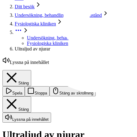
Ditt besök
Undersökning, behandling, sjukdomstillstånd
Fysiologiska kliniken
Undersökning, behandling, sjukdomstillstånd
Fysiologiska kliniken
Ultraljud av njurar
Lyssna på innehållet
Stäng
Spela
Stoppa
Stäng av skrollning
Stäng
Lyssna på innehållet
Ultraljud av njurar