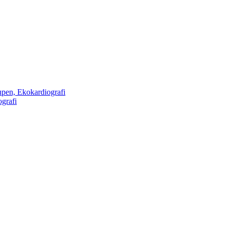
rupen, Ekokardiografi
ografi