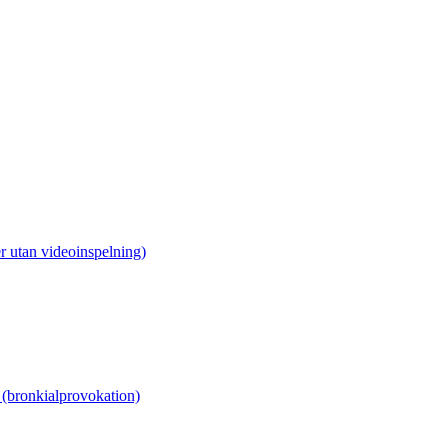
r utan videoinspelning)
(bronkialprovokation)