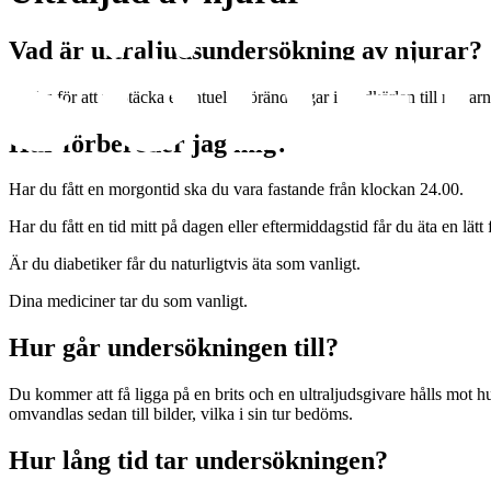
Vad är ultraljudsundersökning av njurar?
Utförs för att upptäcka eventuella förändringar i blodkärlen till njurarn
Hur förbereder jag mig?
Har du fått en morgontid ska du vara fastande från klockan 24.00.
Har du fått en tid mitt på dagen eller eftermiddagstid får du äta en lät
Är du diabetiker får du naturligtvis äta som vanligt.
Dina mediciner tar du som vanligt.
Hur går undersökningen till?
Du kommer att få ligga på en brits och en ultraljudsgivare hålls mot 
omvandlas sedan till bilder, vilka i sin tur bedöms.
Hur lång tid tar undersökningen?