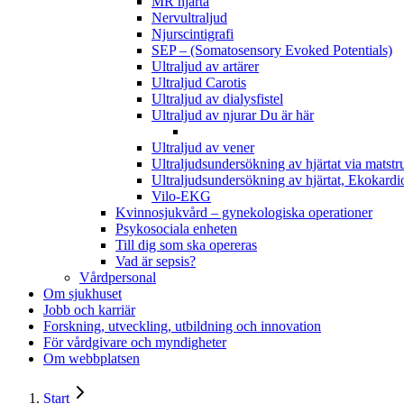
MR hjärta
Nervultraljud
Njurscintigrafi
SEP – (Somatosensory Evoked Potentials)
Ultraljud av artärer
Ultraljud Carotis
Ultraljud av dialysfistel
Ultraljud av njurar
Du är här
Ultraljud av vener
Ultraljudsundersökning av hjärtat via matst
Ultraljudsundersökning av hjärtat, Ekokardi
Vilo-EKG
Kvinnosjukvård – gynekologiska operationer
Psykosociala enheten
Till dig som ska opereras
Vad är sepsis?
Vårdpersonal
Om sjukhuset
Jobb och karriär
Forskning, utveckling, utbildning och innovation
För vårdgivare och myndigheter
Om webbplatsen
Start