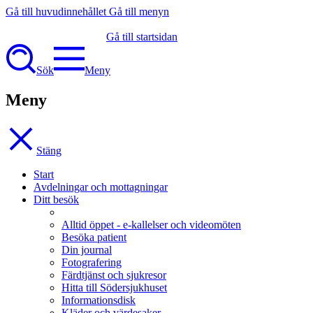
Gå till huvudinnehållet
Gå till menyn
Gå till startsidan
Sök
Meny
Meny
Stäng
Start
Avdelningar och mottagningar
Ditt besök
Alltid öppet - e-kallelser och videomöten
Besöka patient
Din journal
Fotografering
Färdtjänst och sjukresor
Hitta till Södersjukhuset
Informationsdisk
Kläder och värdesaker