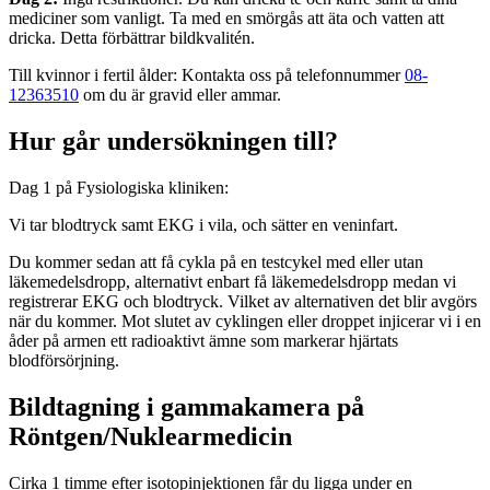
mediciner som vanligt. Ta med en smörgås att äta och vatten att
dricka. Detta förbättrar bildkvalitén.
Till kvinnor i fertil ålder: Kontakta oss på telefonnummer
08-
12363510
om du är gravid eller ammar.
Hur går undersökningen till?
Dag 1 på Fysiologiska kliniken:
Vi tar blodtryck samt EKG i vila, och sätter en veninfart.
Du kommer sedan att få cykla på en testcykel med eller utan
läkemedelsdropp, alternativt enbart få läkemedelsdropp medan vi
registrerar EKG och blodtryck. Vilket av alternativen det blir avgörs
när du kommer. Mot slutet av cyklingen eller droppet injicerar vi i en
åder på armen ett radioaktivt ämne som markerar hjärtats
blodförsörjning.
Bildtagning i gammakamera på
Röntgen/Nuklearmedicin
Cirka 1 timme efter isotopinjektionen får du ligga under en