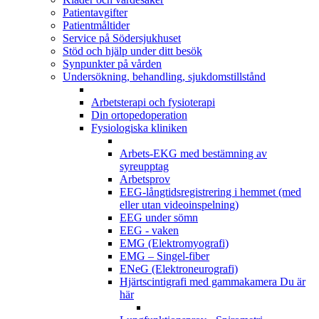
Patientavgifter
Patientmåltider
Service på Södersjukhuset
Stöd och hjälp under ditt besök
Synpunkter på vården
Undersökning, behandling, sjukdomstillstånd
Arbetsterapi och fysioterapi
Din ortopedoperation
Fysiologiska kliniken
Arbets-EKG med bestämning av
syreupptag
Arbetsprov
EEG-långtidsregistrering i hemmet (med
eller utan videoinspelning)
EEG under sömn
EEG - vaken
EMG (Elektromyografi)
EMG – Singel-fiber
ENeG (Elektroneurografi)
Hjärtscintigrafi med gammakamera
Du är
här