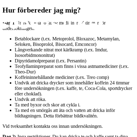
Hur förbereder jag mig?
Dag 1
Undvik att ta följande mediciner 24 timmar före
undersökningen.
Betablockare (t.ex. Metoprolol, Bloxazoc, Metamylan,
Seloken, Bisoprolol, Bisocard, Emconcor)
Långverkande nitrat mot kärlkramp (t.ex. Imdur,
Isosorbidmononitrat)
Dipyridamolpreparat (t.ex. Persantin)
Teofyllaminpreparat som finns i vissa astmamediciner (t.ex.
Theo-Dur)
Koffeininnehållande mediciner (t.ex. Treo comp)
Undvik att dricka drycker som innehåller koffein 24 timmar
före undersökningen (t.ex. kaffe, te, Coca-Cola, sportdrycker
eller choklad).
Undvik att röka.
Ta med byxor och skor att cykla i.
Ta med en smörgås att äta och vatten att dricka inför
bildtagningen. Detta förbättrar bildkvalitén.
Vid tveksamhet kontakta oss innan undersökningen.
Dag 2:
Inga restriktioner. Du kan dricka te och kaffe samt ta dina