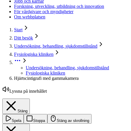
Jobb och karriär
Forskning, utveckling, utbildning och innovation
För vårdgivare och myndigheter
Om webbplatsen
Start
Ditt besök
Undersökning, behandling, sjukdomstillstånd
Fysiologiska kliniken
Undersökning, behandling, sjukdomstillstånd
Fysiologiska kliniken
Hjärtscintigrafi med gammakamera
Lyssna på innehållet
Stäng
Spela
Stoppa
Stäng av skrollning