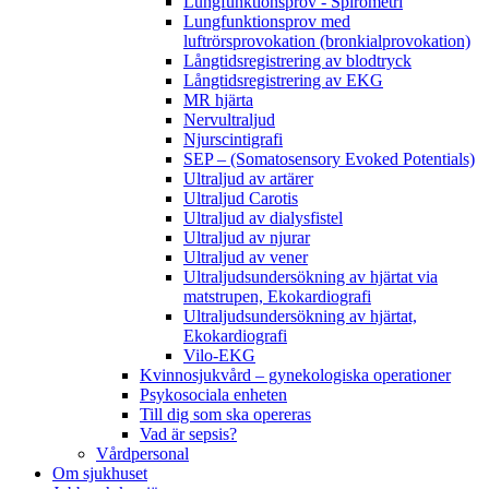
Lungfunktionsprov - Spirometri
Lungfunktionsprov med
luftrörsprovokation (bronkialprovokation)
Långtidsregistrering av blodtryck
Långtidsregistrering av EKG
MR hjärta
Nervultraljud
Njurscintigrafi
SEP – (Somatosensory Evoked Potentials)
Ultraljud av artärer
Ultraljud Carotis
Ultraljud av dialysfistel
Ultraljud av njurar
Ultraljud av vener
Ultraljudsundersökning av hjärtat via
matstrupen, Ekokardiografi
Ultraljudsundersökning av hjärtat,
Ekokardiografi
Vilo-EKG
Kvinnosjukvård – gynekologiska operationer
Psykosociala enheten
Till dig som ska opereras
Vad är sepsis?
Vårdpersonal
Om sjukhuset