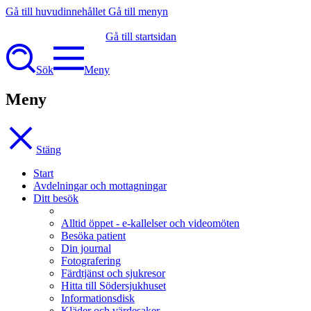
Gå till huvudinnehållet
Gå till menyn
Gå till startsidan
Sök
Meny
Meny
Stäng
Start
Avdelningar och mottagningar
Ditt besök
Alltid öppet - e-kallelser och videomöten
Besöka patient
Din journal
Fotografering
Färdtjänst och sjukresor
Hitta till Södersjukhuset
Informationsdisk
Kläder och värdesaker