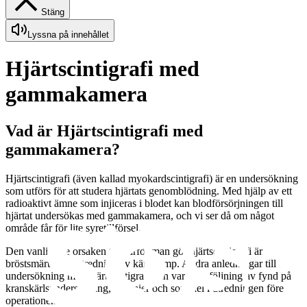
Stäng
Lyssna på innehållet
Hjärtscintigrafi med
gammakamera
Vad är Hjärtscintigrafi med
gammakamera?
Hjärtscintigrafi (även kallad myokardscintigrafi) är en undersökning
som utförs för att studera hjärtats genomblödning. Med hjälp av ett
radioaktivt ämne som injiceras i blodet kan blodförsörjningen till
hjärtat undersökas med gammakamera, och vi ser då om något
område får för lite syretillförsel.
Den vanligaste orsaken till varför man gör hjärtscintigrafi är
bröstsmärta och utredning av kärlkramp. Andra anledningar till
undersökning med hjärtscintigrafi kan vara uppföljning av fynd på
kranskärlsundersökning, arytmier och som del i utredningen före
operationer.