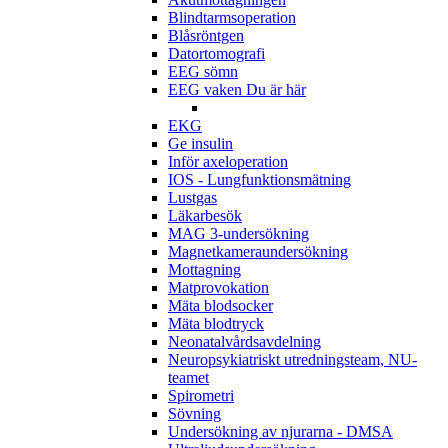
Blindtarmsoperation
Blåsröntgen
Datortomografi
EEG sömn
EEG vaken
Du är här
EKG
Ge insulin
Inför axeloperation
IOS - Lungfunktionsmätning
Lustgas
Läkarbesök
MAG 3-undersökning
Magnetkameraundersökning
Mottagning
Matprovokation
Mäta blodsocker
Mäta blodtryck
Neonatalvårdsavdelning
Neuropsykiatriskt utredningsteam, NU-
teamet
Spirometri
Sövning
Undersökning av njurarna - DMSA