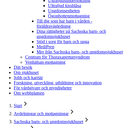
Ultraljudsundersökning
Ultraljud kissblåsa
Ungdomsenheten
Ögonbottenmottagning
Till dig som har barn i vården -
föräldravägledning
Dina rättigheter på Sachsska barn- och
ungdomssjukhuset
Stöd i sorg för barn och unga
MediPrep
Mer från Sachsska barn- och ungdomssjukhuset
Centrum för Thoraxapertursyndrom
Venhälsan-mottagning
Ditt besök
Om sjukhuset
Jobb och karriär
Forskning, utveckling, utbildning och innovation
För vårdgivare och myndigheter
Om webbplatsen
Start
Avdelningar och mottagningar
Sachsska barn- och ungdomssjukhuset