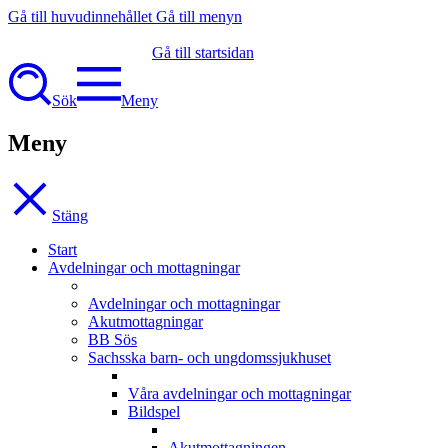
Gå till huvudinnehållet
Gå till menyn
Gå till startsidan
Sök
Meny
Meny
Stäng
Start
Avdelningar och mottagningar
Avdelningar och mottagningar
Akutmottagningar
BB Sös
Sachsska barn- och ungdomssjukhuset
Våra avdelningar och mottagningar
Bildspel
Akutmottagningen