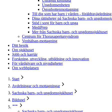
Ultraljud kissblåsa
Ungdomsenheten
Ögonbottenmottagning
Till dig som har barn i vården - föräldravägledning
Dina rättigheter på Sachsska barn- och ungdomssj
Stöd i sorg för barn och unga
MediPrep
Mer från Sachsska barn- och ungdomssjukhuset
Centrum för Thoraxapertursyndrom
Venhälsan-mottagning
Ditt besök
Om sjukhuset
Jobb och karriär
Forskning, utveckling, utbildning och innovation
För vårdgivare och myndigheter
Om webbplatsen
Start
Avdelningar och mottagningar
Sachsska barn- och ungdomssjukhuset
Bildspel
Sachsska barn- och ungdomssjukhuset