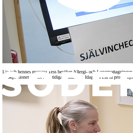
Lia och hennes mamma Tess besöker Allergi- och Lungmottagningen. Här
smakportioner av det man tidigare undvikit. Idag ska Lia få prova mjö