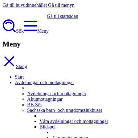
Gå till huvudinnehållet
Gå till menyn
Gå till startsidan
Sök
Meny
Meny
Stäng
Start
Avdelningar och mottagningar
Avdelningar och mottagningar
Akutmottagningar
BB Sös
Sachsska barn- och ungdomssjukhuset
Våra avdelningar och mottagningar
Bildspel
Akutmottagningen