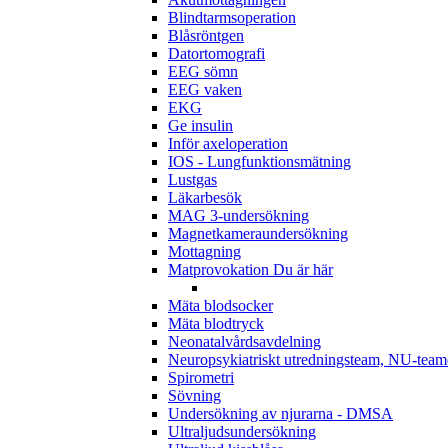
Blindtarmsoperation
Blåsröntgen
Datortomografi
EEG sömn
EEG vaken
EKG
Ge insulin
Inför axeloperation
IOS - Lungfunktionsmätning
Lustgas
Läkarbesök
MAG 3-undersökning
Magnetkameraundersökning
Mottagning
Matprovokation
Du är här
Mäta blodsocker
Mäta blodtryck
Neonatalvårdsavdelning
Neuropsykiatriskt utredningsteam, NU-team
Spirometri
Sövning
Undersökning av njurarna - DMSA
Ultraljudsundersökning