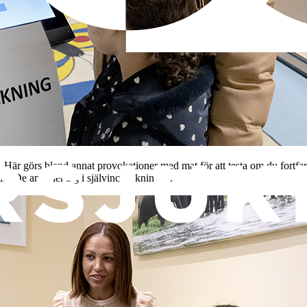
 görs bland annat provokationer med mat för att testa om du fortfarande
lk. De anmäler sig i självincheckningen.